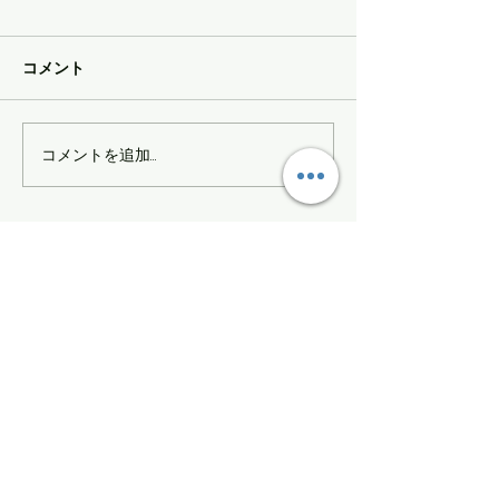
SPRING SALE2026
の期間限定で特別S
コメント
ます。 今年のモ
ンを使うと20%of
MOMENTサマーセール
は30%offに割引
コメントを追加…
ご購入をお考えの
も少ないのでお早
ください。 ​ クー
ド ： MOMENT
26-27モデルの
談ください。 早
意してお待ちして
SIGN UP FOR FGPRO Japan