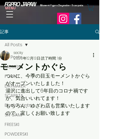
FGPRO JAPAN
Moment Fgpro Daymaker Scarpata
MENU
記事
All Posts
secky
All Posts
2020年12月13日
読了時間: 1分
モーメントかぐら
MOMENT
ついに、今季の目玉モーメントかぐら
FGPRO
がオープンいたしました！
DAYMAKER
湯沢に進出して6年目のコロナ禍です
SCAPATA
が、気合いいれてます！
BackCountry
もちろん、ゆざわ店も営業いたします
ので、宜しくお願い致します
SKI CAMP
FREESKI
POWDERSKI