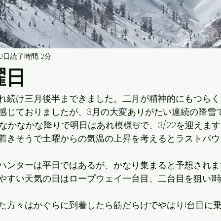
0日
読了時間: 2分
曜日
れ続け三月後半まできました。二月が精神的にもつらく
感じておりましたが、3月の大変ありがたい連続の降雪
在なかなかな降りで明日はあれ模様☃️で、3/22を迎えま
着きそうで土曜からの気温の上昇を考えるとラストパウ
ハンターは平日ではあるが、かなり集まると予想されま
やすい天気の日はロープウェイ一台目、二台目を狙い1
た方々はかぐらに到着したら筋だらけでやはり1台目に