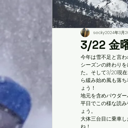
secky
2024年3月2
3/22 金
今年は雪不足と言わ
シーズンの終わりを
た。そして3/20現
ら緩み始め風も落ち
ょう！
地元を含めパウダー
平日でこの様な読み
ょう。
大体三台目に乗車し
ね！