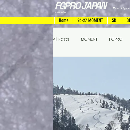
FGPRO JAPAN
Moment Fgpro
Scarpata
Home
26-27 MOMENT
SKI
B
All Posts
MOMENT
FGPRO
FREERIDESKI
ハンドメイドス