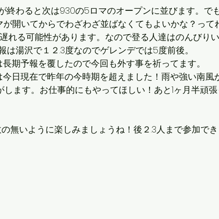
が終わると次は930の5ロマのオープンに並びます。でも
マが開いてからでわざわざ並ばなくてもよいかな？って
い遅れる可能性があります。なので登る人達はのんびり
報は湯沢で１２.3度なのでゲレンデでは5度前後。
は長期予報を覆したので今回も外す事を祈ってます。
RA前は今日現在で昨年の今時期を超えました！雨や強い南
がします。お仕事的にもやってほしい！あと1ヶ月半頑
事故の無いように楽しみましょうね！後２.3人まで参加で