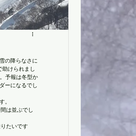
雪の降らなさに
で助けられまし
す。予報は冬型か
ダーになるでし
す。
時間は並ぶでし
乗りたいです