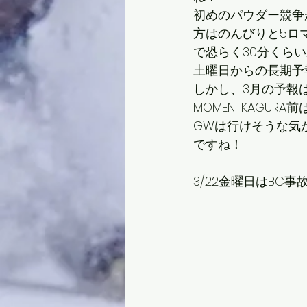
初めのパウダー競争
方はのんびりと5ロ
で恐らく30分くら
土曜日からの長期予
しかし、3月の予報
MOMENTKAGU
GWは行けそうな気
ですね！
3/22金曜日はBC