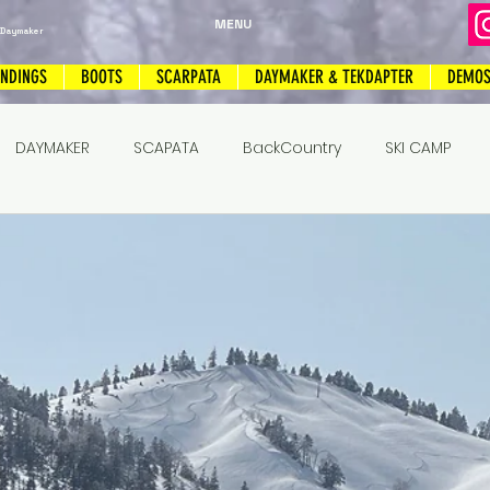
MENU
 Daymaker
INDINGS
BOOTS
SCARPATA
DAYMAKER & TEKDAPTER
DEMO
DAYMAKER
SCAPATA
BackCountry
SKI CAMP
キー
トリプルキャンバー