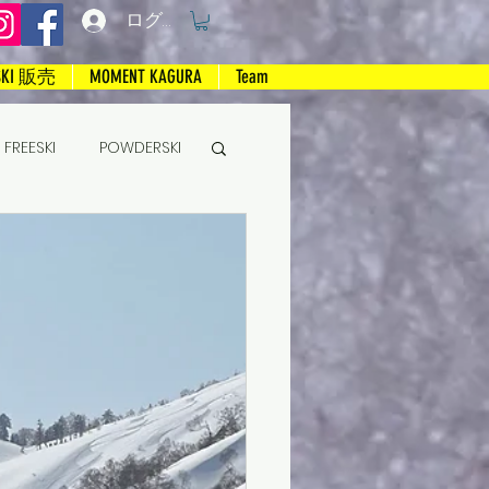
ログイン
SKI 販売
MOMENT KAGURA
Team
FREESKI
POWDERSKI