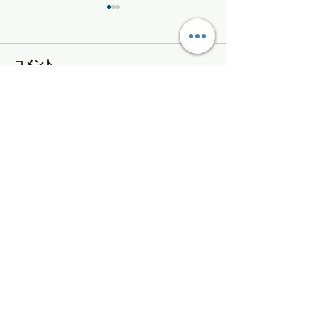
コメント
かぐら最終日
MOMENTサマーセール
コメントを追加…