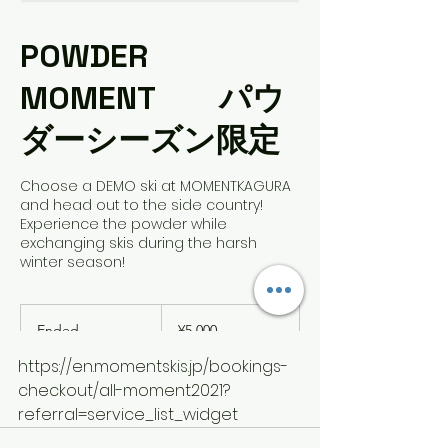
https://en.momentskis.jp/bookings-
checkout/all-moment2021?
referral=service_list_widget