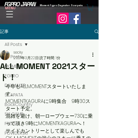
FGPRO JAPAN
Moment Fgpro Daymaker Scarpata
MENU
記事
All Posts
secky
All Posts
2021年3月22日
読了時間: 1分
ALL MOMENT 2021スター
MOMENT
ト！
FGPRO
DAYMAKER
今年もALLMOMENTスタートいたしま
す。
SCAPATA
MOMENTKAGURAに9時集合　9時30ス
BackCountry
タート予定。
SKI CAMP
混雑を避け、朝一ロープウェー730に乗
って頂き9時にMOMENTKAGURAへ！
FREESKI
サイドカントリーとして楽しんでも
POWDERSKI