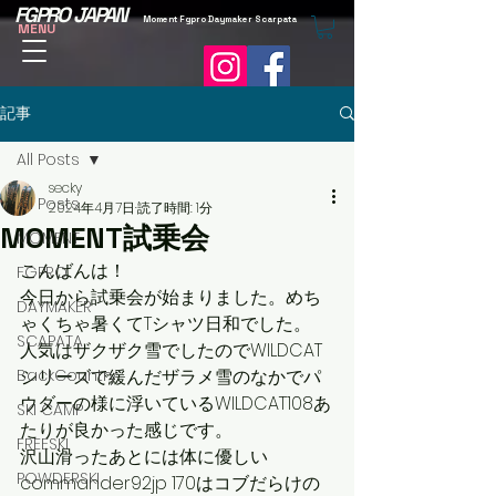
FGPRO JAPAN
Moment Fgpro Daymaker Scarpata
MENU
記事
All Posts
secky
All Posts
2024年4月7日
読了時間: 1分
MOMENT試乗会
MOMENT
こんばんは！
FGPRO
今日から試乗会が始まりました。めち
DAYMAKER
ゃくちゃ暑くてTシャツ日和でした。
SCAPATA
人気はザクザク雪でしたのでWILDCAT
BackCountry
シリーズで緩んだザラメ雪のなかでパ
ウダーの様に浮いているWILDCAT108あ
SKI CAMP
たりが良かった感じです。
FREESKI
沢山滑ったあとには体に優しい
POWDERSKI
commander92jp 170はコブだらけの