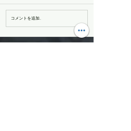
かぐら最終日
MOMENTサマーセール
コメントを追加…
SIGN UP FOR FGPRO Japan
NEWS​
moment,fgpro,daymeker,scapata
Enter your email here