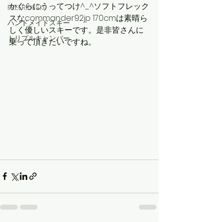
かぐらにうってつけ^_^ソフトフレック
FREERIDESKI
スなcommander92jp 170cmは素晴ら
ハンドメイドスキー
しく優しいスキーです。是非皆さんに
トリプルキャンバー
乗って頂きたいですね。