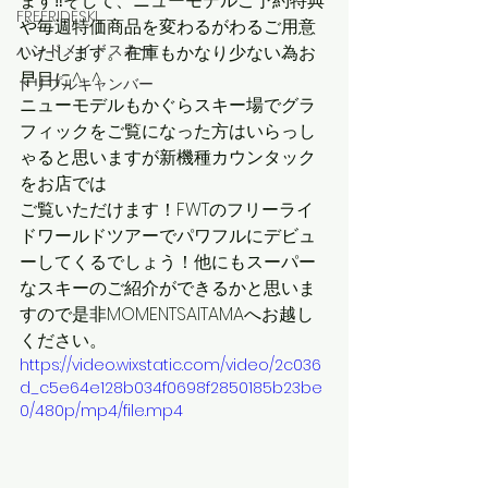
ます‼️そして、ニューモデルご予約特典
FREERIDESKI
や毎週特価商品を変わるがわるご用意
ハンドメイドスキー
いたします。在庫もかなり少ない為お
早目に^_^
トリプルキャンバー
ニューモデルもかぐらスキー場でグラ
フィックをご覧になった方はいらっし
ゃると思いますが新機種カウンタック
をお店では
ご覧いただけます！FWTのフリーライ
ドワールドツアーでパワフルにデビュ
ーしてくるでしょう！他にもスーパー
なスキーのご紹介ができるかと思いま
すので是非MOMENTSAITAMAへお越し
ください。
https://video.wixstatic.com/video/2c036
d_c5e64e128b034f0698f2850185b23be
0/480p/mp4/file.mp4