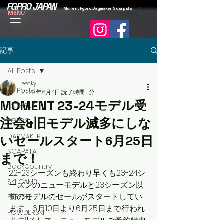
FGPRO JAPAN
Moment Fgpro Daymaker Scarpata
MENU
記事
All Posts
secky
All Posts
2023年6月4日
読了時間: 1分
MOMENT 23-24モデル受
MOMENT
注会&旧モデル滅多にしな
FGPRO
DAYMAKER
いセールスタート6月25日
SCAPATA
まで！
BackCountry
22-23シーズンも終わり早くも23-24シ
SKI CAMP
ーズンのニューモデルと23シーズン以
前のモデルのセールがスタートしてい
FREESKI
ます。6月10日より6月25日まで行われ
POWDERSKI