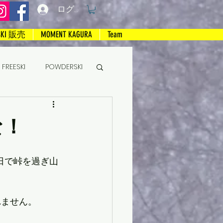
ログイン
SKI 販売
MOMENT KAGURA
Team
FREESKI
POWDERSKI
な！
日で峠を過ぎ山
れません。