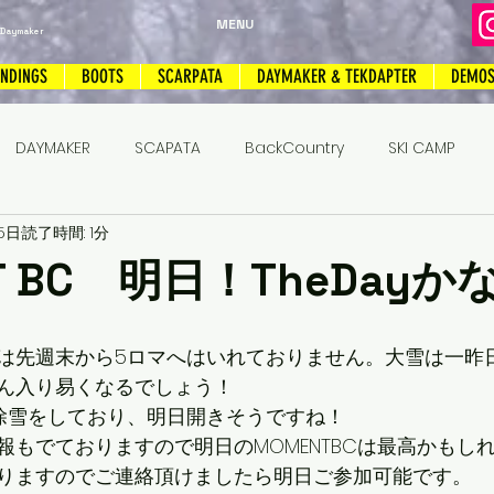
MENU
 Daymaker
INDINGS
BOOTS
SCARPATA
DAYMAKER & TEKDAPTER
DEMO
DAYMAKER
SCAPATA
BackCountry
SKI CAMP
5日
読了時間: 1分
キー
トリプルキャンバー
T BC 明日！TheDayか
は先週末から5ロマへはいれておりません。大雪は一昨
ん入り易くなるでしょう！
除雪をしており、明日開きそうですね！
報もでておりますので明日のMOMENTBCは最高かもし
りますのでご連絡頂けましたら明日ご参加可能です。