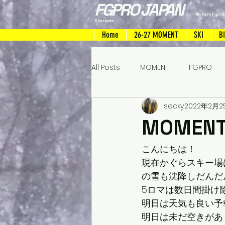
FGPRO JAPAN
Moment Fgpro
Scarpata
Home
26-27 MOMENT
SKI
B
All Posts
MOMENT
FGPRO
secky
2022年2月2
FREERIDESKI
ハンドメイドス
MOMEN
こんにちは！
現在かぐらスキー場
の雪も沈降しだんだ
5ロマは数日間掛け
明日は天気も良い予
明日は未だ空きがあ