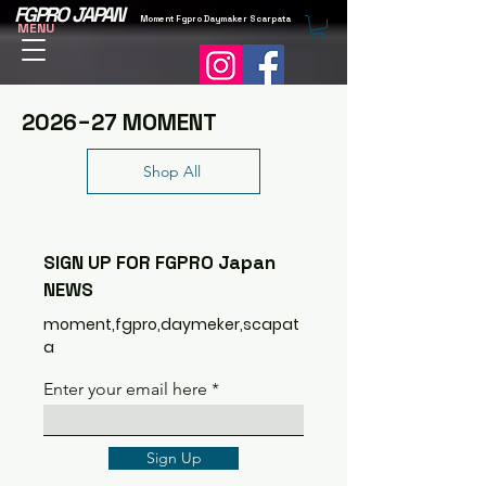
FGPRO JAPAN
Moment Fgpro Daymaker Scarpata
MENU
​2026−27 MOMENT
Shop All
SIGN UP FOR FGPRO Japan
NEWS
moment,fgpro,daymeker,scapat
a
Enter your email here
Sign Up