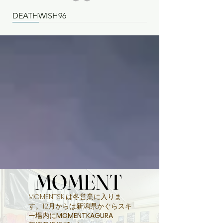
DEATHWISH96
26-27
26-27
26-27
26-27
26-27
26-27
26-27
26-27
26-27
26-27
26-27
26ｰ27
26-27
26-27
26-27
26-27
BINDING
BINDING
26-27
26-27
26-27
26-27
NEW
26-27
26-27
NEW
DEATHWISH104
DEATHWISH112
WILDCAT98
WILDCAT108
WILDCAT118
COUNTACH98
COUNTACH104
COUNTACH110
COUNTACH120
DEATHWISHTOUR104
DEATHWISHTOUR112
WILDCATTOUR108
WILDCATTOUR118
COUNTACH TOUR98
COUNTACH TOUR104
COUNTACH TOUR110
VOYAGER XV EVO
VOYAGER XIII EVO
SIERRA96
SIERRA104
BELLA98
BELLA108
SIREN98
SIREN104
FRANKENSKI
CARSON
MOMENT
MOMENT
MOMENTSKIは冬営業に入りま
す。12月からは新潟県かぐらスキ
ー場内に
MOMENTKAGURA