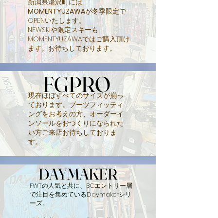
新潟県湯沢町には
MOMENTYUZAWA
が冬季限定で
OPENいたします。
NEWSKIや限定スキーも
MOMENTYUZAWAではご購入頂け
ます。お待ちしております。
FGPRO
FGPRO
現在ほぼすべてのサイズが揃っ
ております。ブーツフィッティ
ングをお考えの方、オーダーイ
ンソールをおつくりになられた
い方ご来店お待ちしておりま
す。
DAYMAKER
DAYMAKER
FWTの人気と共に、BCエントリー層
で注目を集めているDaymakerシリ
ーズ。