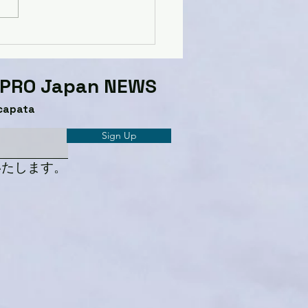
GPRO Japan NEWS​
capata
Sign Up
いたします。