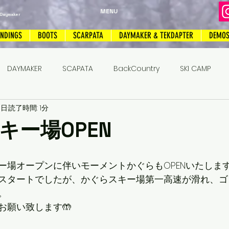
MENU
 Daymaker
INDINGS
BOOTS
SCARPATA
DAYMAKER & TEKDAPTER
DEMO
DAYMAKER
SCAPATA
BackCountry
SKI CAMP
8日
読了時間: 1分
キー
トリプルキャンバー
キー場OPEN
ー場オープンに伴いモーメントかぐらもOPENいたしま
スタートでしたが、かぐらスキー場第一高速が滑れ、ゴ
。
お願い致します🤲