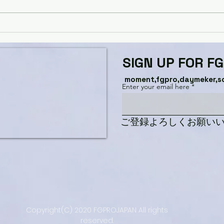
MOMENTサマーセール
SIGN UP FOR F
moment,fgpro,daymeker,s
Enter your email here
​ご登録よろしくお願い
Copyright(C) 2020 FGPROJAPAN All rights
reserved.