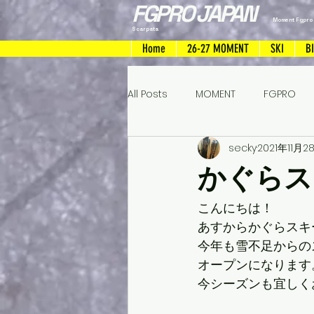
FGPRO JAPAN
Moment Fgpro
Scarpata
Home
26-27 MOMENT
SKI
B
All Posts
MOMENT
FGPRO
secky
2021年11月2
FREERIDESKI
ハンドメイドス
かぐらス
こんにちは！
あすからかぐらスキ
今年も雪不足からの
オープンになります
今シーズンも宜しく