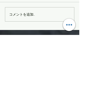
かぐら最終日
MOMENTサマーセール
コメントを追加…
SIGN UP FOR FGPRO Japan
NEWS​
moment,fgpro,daymeker,scapata
Enter your email here