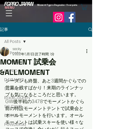
FGPRO JAPAN
Moment Fgpro Daymaker Scarpata
MENU
記事
All Posts
secky
All Posts
2022年5月1日
読了時間: 1分
MOMENT 試乗会
MOMENT
&ALLMOMENT
FGPRO
DAYMAKER
シーズンも終盤、あと3週間かぐらでの
営業を残すばかり！来期のラインナッ
SCAPATA
プも気になるところだと思います。
BackCountry
GW後半戦の3.4.7.8でモーメントかぐら
SKI CAMP
前の特設モーメントテントで試乗会と
オールモーメントを行います。オール
FREESKI
モーメントは試乗スキーを使い様々な
POWDERSKI