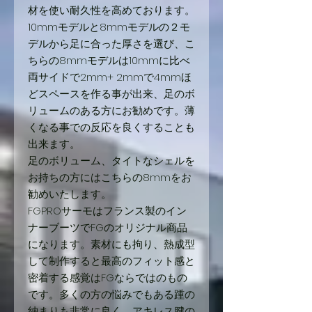
材を使い耐久性を高めております。
10mmモデルと8mmモデルの２モ
デルから足に合った厚さを選び、こ
ちらの8mmモデルは10mmに比べ
両サイドで2mm+ 2mmで4mmほ
どスペースを作る事が出来、足のボ
リュームのある方にお勧めです。薄
くなる事での反応を良くすることも
出来ます。
足のボリューム、タイトなシェルを
お持ちの方にはこちらの8mmをお
勧めいたします。
FGPROサーモはフランス製のイン
ナーブーツでFGのオリジナル商品
になります。素材にも拘り、熱成型
して制作すると最高のフィット感と
密着する感覚はFGならではのもの
です。多くの方の悩みでもある踵の
納まりも非常に良く、アキレス腱の