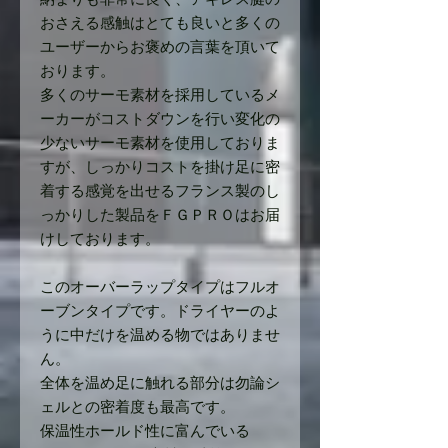
おさえる感触はとても良いと多くの
ユーザーからお褒めの言葉を頂いて
おります。
多くのサーモ素材を採用しているメ
ーカーがコストダウンを行い変化の
少ないサーモ素材を使用しておりま
すが、しっかりコストを掛け足に密
着する感覚を出せるフランス製のし
っかりした製品をＦＧＰＲＯはお届
けしております。
このオーバーラップタイプはフルオ
ーブンタイプです。ドライヤーのよ
うに中だけを温める物ではありませ
ん。
全体を温め足に触れる部分は勿論シ
ェルとの密着度も最高です。
保温性ホールド性に富んでいる