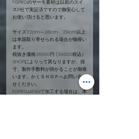
FGPROのサーモ素材は以前のスイ
スR社で実証済ですので御安心して
お使い頂けると思います。
サイズ22cm～28cm 29cm以上
は本国取り寄せられる場合が御座い
ます。
税抜き価格36000円 (39600税込）
SHOPによりって異なりますが、採
寸、製作手数料が掛かることが御座
います。かくＳＨＯＰへお問い合わ
せください。
FGPROJAPANで加工する場合は、本
体代金+製作手数料5500円になりま
す。
製作には予約が必要です。ご相談も
合わせ
info@fgpro.net までお問合せ下さ
い。