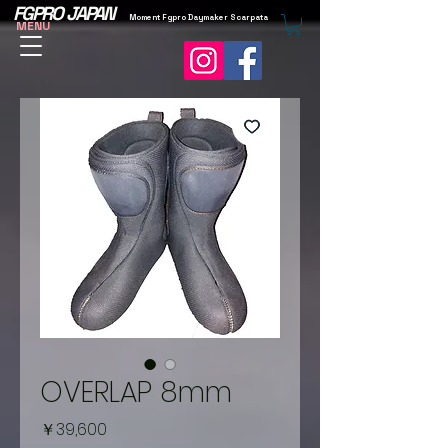
FGPRO JAPAN
Moment Fgpro Daymaker Scarpata
MENU
OVERLAP 8mm
価
￥39,600