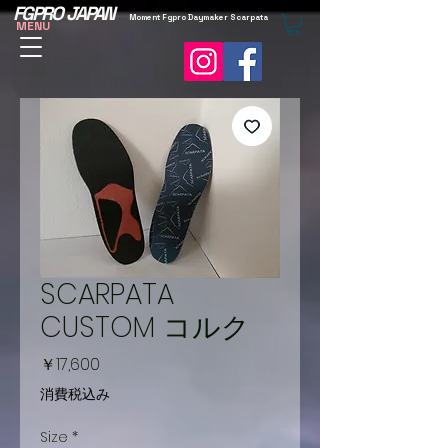
FGPRO JAPAN
Moment Fgpro Daymaker Scarpata
MENU
SCARPATA
CUSTOM コルク
価
￥17,600
格
消費税込み
Size
*