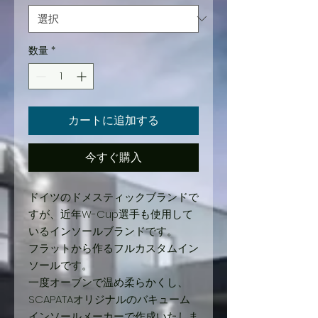
数量
*
カートに追加する
今すぐ購入
ドイツのドメスティックブランドで
すが、近年W-Cup選手も使用して
いるインソールブランドです。
フラットから作るフルカスタムイン
ソールです。
一度オーブンで温め柔らかくし、
SCAPATAオリジナルのバキューム
インソールメーカーで作成いたしま