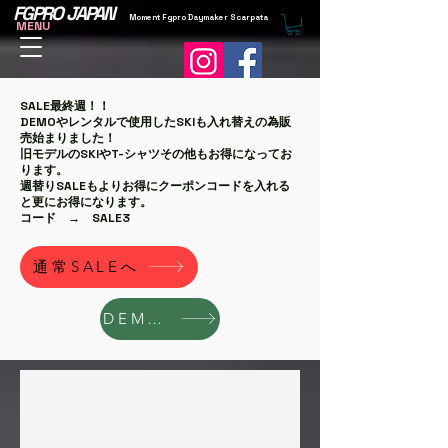
FGPRO JAPAN
Moment Fgpro Daymaker Scarpata
MENU
​SALE最終週！！
DEMOやレンタルで使用したSKIも入れ替えの為販
売始まりました！
旧モデルのSKIやT-シャツその他もお得になってお
ります。
週替りSALEもよりお得にクーポンコードを入れる
と更にお得になります。
​コード → SALE3
通常SALEへ
DEMO販売へ