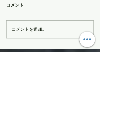
コメント
かぐら最終日
MOMENTサマーセール
コメントを追加…
SIGN UP FOR FGPRO Japan
NEWS​
moment,fgpro,daymeker,scapata
Enter your email here