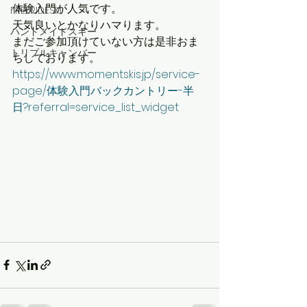
体験入門が人気です。
FREERIDESKI
天気良いとかなりハマります。
ハンドメイドスキー
まだご参加頂けていない方は是非おま
トリプルキャンバー
ちしております。
https://www.momentskis.jp/service-
page/体験入門バックカントリー-半
日?referral=service_list_widget