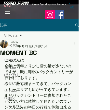
FGPRO JAPAN
Moment Fgpro Daymaker Scarpata
MENU
記事
All Posts
secky
All Posts
2023年1月18日
読了時間: 1分
MOMENT BC
MOMENT
こんばんは！
FGPRO
今年は例年より少し雪の量が少ないの
DAYMAKER
ですが、既に11回のバックカントリーが
SCAPATA
行われております。
BackCountry
徐々に藪も埋まってきて、バックカン
トリーエリアも広がってきています。
SKI CAMP
まだバックカントリーに参加されたこ
FREESKI
とのない方に体験して頂きたいのでレ
POWDERSKI
ンタル込みの半日の行程で体験出来る