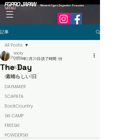
FGPRO JAPAN
Moment Fgpro Daymaker Scarpata
MENU
記事
All Posts
secky
All Posts
2024年2月29日
読了時間: 1分
The Day
MOMENT
素晴らしい1日
FGPRO
DAYMAKER
SCAPATA
BackCountry
SKI CAMP
FREESKI
POWDERSKI