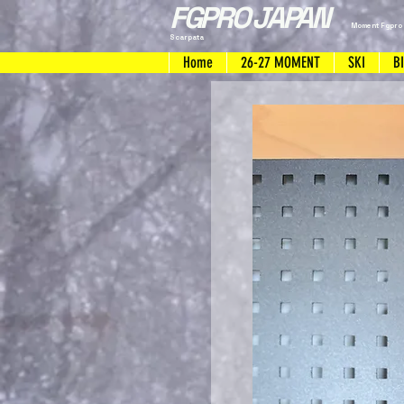
FGPRO JAPAN
Moment Fgpro
Scarpata
Home
26-27 MOMENT
SKI
B