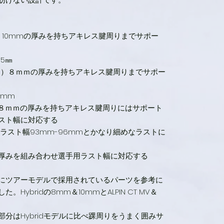
）10mmの厚みを持ちアキレス腱周りまでサポー
05㎜
ーム）８ｍｍの厚みを持ちアキレス腱周りまでサポー
0mm
ム）８ｍｍの厚みを持ちアキレス腱周りにはサポート
スト幅に対応する
奨ラスト幅93mm-96mmとかなり細めなラストに
厚みを組み合わせ選手用ラスト幅に対応する
にツアーモデルで採用されているパーツを参考に
Hybridの8mm＆10mmとALPIN CT MV＆
分はHybridモデルに比べ踝周りをうまく囲みサ