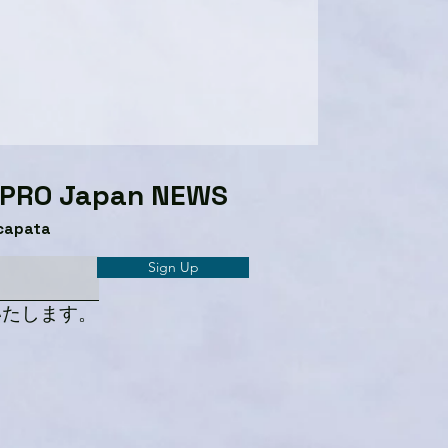
GPRO Japan NEWS​
capata
Sign Up
いたします。