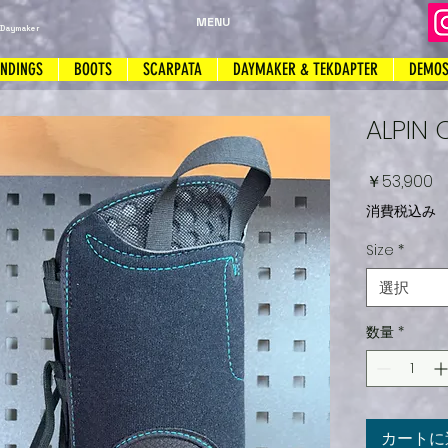
MENU
 Daymaker
INDINGS
BOOTS
SCARPATA
DAYMAKER & TEKDAPTER
DEMO
ALPIN
価
￥53,900
格
消費税込み
Size
*
選択
数量
*
カートに