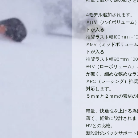
4モデル追加されます。
✳︎HＶ（ハイボリューム
トが入る
推奨ラスト幅100mm－1
✳︎MV（ミッドボリュ
トが入る
推奨ラスト幅95mmｰ10
✳︎LV（ローボリュー
が無く、細めな狭めなラ
✳︎RC（レーシング）推
対応します。
５ｍｍと２ｍｍの素材の
軽量、快適性を上げる為
薄く、軽量に設計されました。
HVとの比較。
新設計のバックサポート部