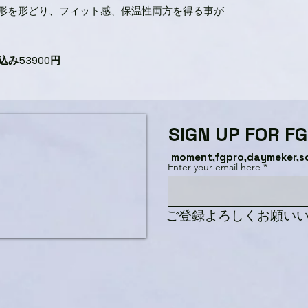
形を形どり、フィット感、保温性両方を得る事が
込み53900円
SIGN UP FOR F
moment,fgpro,daymeker,s
Enter your email here
​ご登録よろしくお願い