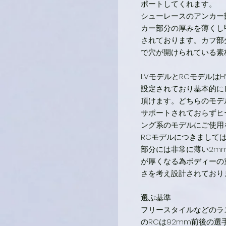
ポートしてくれます。
シューレースのアンカー
カー部分の厚みを薄くし
されております。カフ部
で穴が開けられている素
LVモデルとRCモデルは
設定されており基本的に
頂けます。どちらのモデ
サポートされておらずヒ
ング系のモデルにご使用
RCモデルにつきまして
部分には非常に薄い2m
が厚くなる為ボディーの
さを考え設計されており
選ぶ基準
フリースタイルなどのラ
のRCは92mm前後の