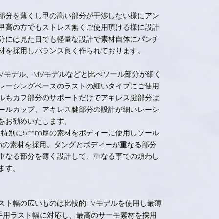
部分を薄くし甲の高い部分が干渉しない様にアン
甲高の方でもストレス無くご使用頂ける様に設計
分には見た目でも軽量な設計で素材自体にパンチ
材を採用しバランス良く作られております。
HVモデル、MVモデルなどと比べソール部分が細く
レーシングベースのラストの細いタイプにご使用
ルもカフ部分のサポートだけでアキレス腱部分は
ールカップ、アキレス腱部分の設計が細いレーシ
をお勧めいたします。
は特別に5mm厚の素材をボディーに使用しソール
mの素材を採用。タングとボディーが重なる部分
重なる部分を薄く設計して、重なる事での煩わし
ます。
スト幅の広いものは比較的HVモデルを使用し最薄
選手用ラスト幅に対応し、最高のサーモ素材を採用