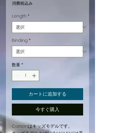
常
ー
消費税込み
価
ル
Length
*
格
価
格
Binding
*
数量
*
カートに追加する
今すぐ購入
Carsonはキッズモデルです。