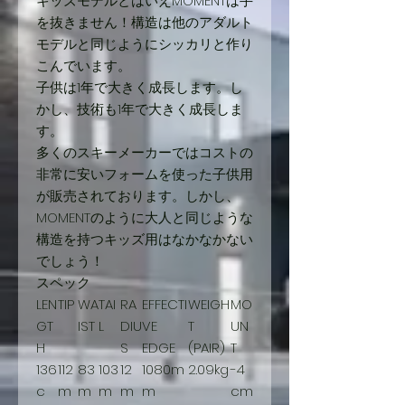
キッズモデルとはいえMOMENTは手
を抜きません！構造は他のアダルト
モデルと同じようにシッカリと作り
こんでいます。
子供は1年で大きく成長します。し
かし、技術も1年で大きく成長しま
す。
多くのスキーメーカーではコストの
非常に安いフォームを使った子供用
が販売されております。しかし、
MOMENTのように大人と同じような
構造を持つキッズ用はなかなかない
でしょう！
スペック
LEN
TIP
WA
TAI
RA
EFFECTI
WEIGH
MO
GT
IST
L
DIU
VE
T
UN
H
S
EDGE
(PAIR)
T
136
112
83
103
12
1080m
2.09kg
-4
c
m
m
m
m
m
cm