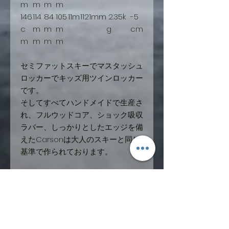
m
m
m
m
146
114
84
105
11m
1121mm
2.35k
-5
c
m
m
m
g
cm
m
m
m
m
セミファットスキーでマスタッシュ
ロッカーでキッズ用ツインロッカー
です。
そしてすべてハンドメイドで生産さ
れ、フルウッドコア、ショック吸収
ラバー、しっかりとしたエッジを備
えたCarsonは大人のスキーと同じ
基準で作られております。