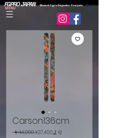
FGPRO JAPAN
Moment Fgpro Daymaker Scarpata
MENU
Carson136cm
通
セ
 ￥44,000 
¥37,400
より