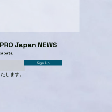
GPRO Japan NEWS​
capata
Sign Up
いたします。