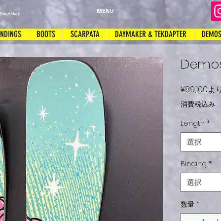
MENU
 Daymaker
INDINGS
BOOTS
SCARPATA
DAYMAKER & TEKDAPTER
DEMO
Demos
¥89,100
よ
消費税込み
Length
*
選択
Binding
*
選択
数量
*