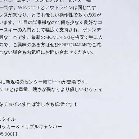
置はご相
ーです。Wildcat101とアウトラインは同じです
オプショ
クスが異なり、とても優しい操作性で多くの方が
出してく
います。1年目の試乗機なので傷も少なく良好なコ
になりた
ースキーの入門として幅広く支持され、ゲレンデ
決済頂く
な一本です。最新のMOMENTSKIを格安で手に入
て頂きま
はじめての
で、ご興味のある方はぜひFGPROJAPANでご確
ーをテス
れない場合もお気軽にお問い合わせください。
試すには
ご理解の
LAに新規格のセンター幅101mmが登場です。
CAT101とは重量、硬さが異なりより優しいセッティ
をチョイスすれば楽しさも倍増です！
スタイル
ュロッカー＆トリプルキャンバー
35,000円