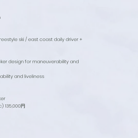
m
eestyle ski / east coast daily driver +
ker design for maneuverability and
ability and liveliness
ker
nc) 135,000円