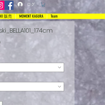
ログイン
SKI 販売
MOMENT KAGURA
Team
ki_BELLA101_174cm
セ
り
ー
ル
価
格