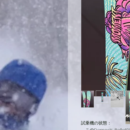
試乗機の状態：
このDemoski_Bell