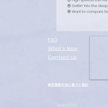
⦿ Gettin’ into the dee
⦿ Want to compare two s
FAQ
What's New
Contact Us
特定商取引法に基づく表記
Back to Top