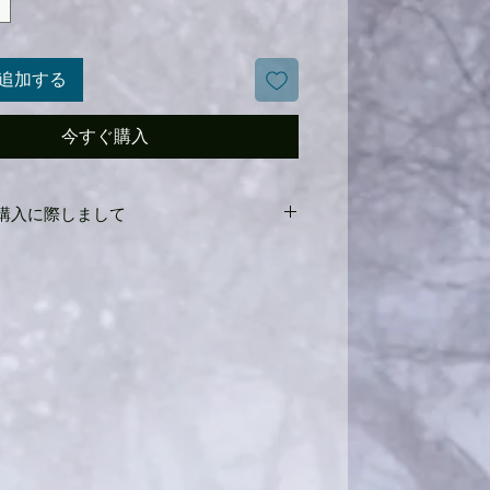
追加する
今すぐ購入
Iご購入に際しまして
で使用しておりますスキーになりますので初期
の保証はありません。通常ご使用頂けます
ての販売になりますのでご理解の上ご購入
お願いいたします。
けされているDEMOBINDINGを取り外しご
ndingに付け直しての販売になります。
をメインに取り扱っており、その他ご希望
ましたらご相談ください。可能な限りご対
頂きます。
めをして取り付けますが構造上問題ないよ
けをいたしますので、Binding取り付け位