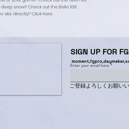
p deep snow? Check out the Bella 108.
kis directly? Click here.
SIGN UP FOR F
moment,fgpro,daymeker,s
Enter your email here
​ご登録よろしくお願い