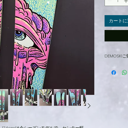
カートに
DEMOSK
DEMO
不良以外
様整備し
よろしく
現在取り付
希望のBi
マーカー
が御座い
応させて
板に穴埋
うに取り付
a101_174cmは今シーズンモデルで、センター幅