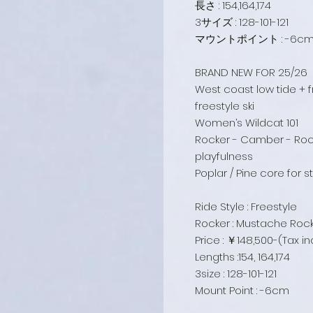
長さ : 154,164,174
3サイズ : 128-101-121
マウントポイント : -6c
BRAND NEW FOR 25/26
West coast low tide + fr
freestyle ski
Women’s Wildcat 101
Rocker - Camber - Roc
playfulness
Poplar / Pine core for st
Ride Style : Freestyle
Rocker : Mustache Roc
Price : ￥148,500-(Tax i
Lengths :154, 164,174
3size : 128-101-121
Mount Point : -6cm