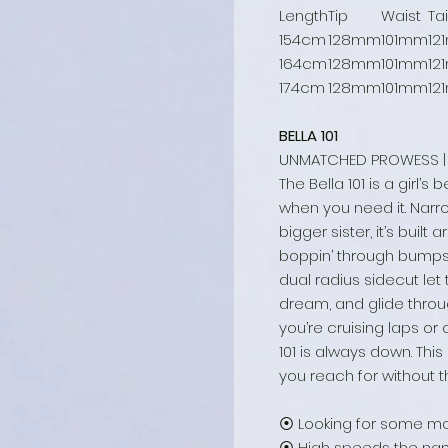
Length
Tip
Waist
Tai
154cm
128mm
101mm
12
164cm
128mm
101mm
12
174cm
128mm
101mm
12
BELLA 101
UNMATCHED PROWESS | 
The Bella 101 is a girl’s
when you need it. Narro
bigger sister, it’s buil
boppin’ through bumps.
dual radius sidecut let 
dream, and glide throug
you’re cruising laps or 
101 is always down. This 
you reach for without th
⦿ Looking for some mor
⦿ High speeds the nam