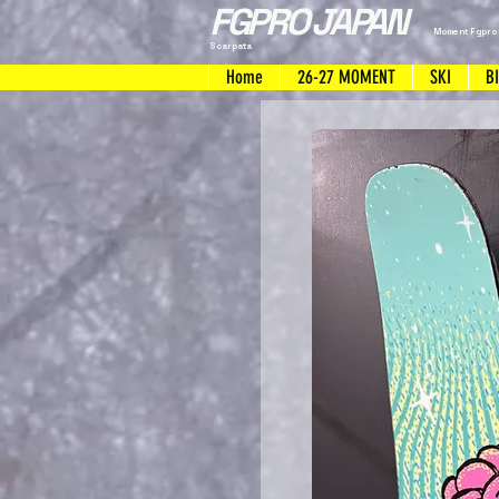
FGPRO JAPAN
Moment Fgpro
Scarpata
Home
26-27 MOMENT
SKI
B