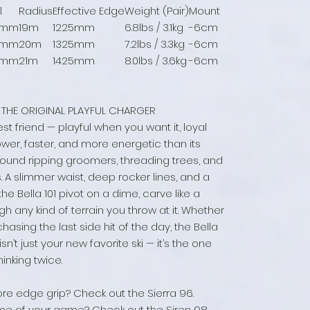
l
Radius
Effective Edge
Weight (Pair)
Mount
1mm
19m
1225mm
6.8lbs / 3.1kg
-6cm
1mm
20m
1325mm
7.2lbs / 3.3kg
-6cm
1mm
21m
1425mm
8.0lbs / 3.6kg
-6cm
THE ORIGINAL PLAYFUL CHARGER
 best friend — playful when you want it, loyal
wer, faster, and more energetic than its
t around ripping groomers, threading trees, and
 A slimmer waist, deep rocker lines, and a
the Bella 101 pivot on a dime, carve like a
h any kind of terrain you throw at it. Whether
chasing the last side hit of the day, the Bella
isn’t just your new favorite ski — it’s the one
inking twice.
e edge grip? Check out the Sierra 96.
e of your game? Check out the Siren 98.