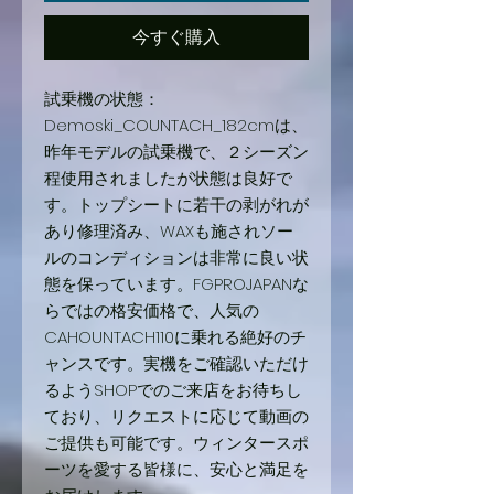
今すぐ購入
試乗機の状態：
Demoski_COUNTACH_182cmは、
昨年モデルの試乗機で、２シーズン
程使用されましたが状態は良好で
す。トップシートに若干の剥がれが
あり修理済み、WAXも施されソー
ルのコンディションは非常に良い状
態を保っています。FGPROJAPANな
らではの格安価格で、人気の
CAHOUNTACH110に乗れる絶好のチ
ャンスです。実機をご確認いただけ
るようSHOPでのご来店をお待ちし
ており、リクエストに応じて動画の
ご提供も可能です。ウィンタースポ
ーツを愛する皆様に、安心と満足を