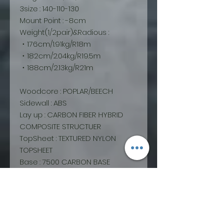
3size : 140-110-130
Mount Point : -8cm
Weight(1/2pair)&Radious :
・176cm/1.91kg/R18m
・182cm/2.04kg/R19.5m
・188cm/2.13kg/R21m
Woodcore : POPLAR/BEECH
Sidewall : ABS
Lay up : CARBON FIBER HYBRID
COMPOSITE STRUCTUER
TopSheet : TEXTURED NYLON
TOPSHEET
Base : 7500 CARBON BASE
Damping : VDS
DAMPINGEdge : 2.2 Euro Edge
FRONT ROCKER