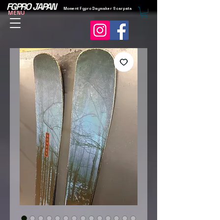
FGPRO JAPAN
Moment Fgpro Daymaker Scarpata
MENU