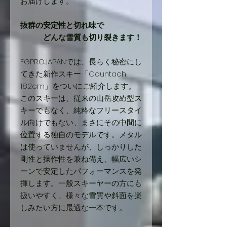
お届けします。
抜群の安定性と切れ味で
どんな雪質も切り裂きます！
FGPROJAPANでは、長らく秘密にし
てきた新作スキー「Countach
182cm」をついにご紹介します。
このスキーは、従来の山岳攻め型ス
キーでもなく、純粋なフリースタイ
ル向けでもない、まさにその中間に
位置する独自のモデルです。メタル
は使っていませんが、しっかりした
剛性と操作性を兼ね備え、幅広いシ
ーンで安定したパフォーマンスを発
揮します。一般スキーヤーの方にも
扱いやすく、様々な雪質や斜面を楽
しみたい方に最適な一本です。