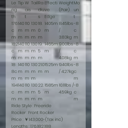
Le
Tip
W
Tail
Ra
Effecti
Weight
Mo
ng
ais
diu
ve
(Pair)
un
th
t
s
Edge
t
176
140
110
130
18.
1405m
8.45lbs
-8
c
m
m
m
0
m
/
c
m
m
m
m
m
3.83kg
m
182
140
110
130
19.
1465m
9.00lbs
-8
c
m
m
m
5
m
/
c
m
m
m
m
m
4.08kg
m
18
140
110
130
21.0
1525m
9.40lbs
-8
8c
m
m
m
m
m
/ 4.27kg
c
m
m
m
m
m
194
140
110
130
22.
1585m
10.11lbs /
-8
c
m
m
m
5
m
4.59kg
c
m
m
m
m
m
m
Ride Style : Freeride
Rocker : Front Rocker
Price : ￥143,000-(Tax inc)
Lengths : 176,182,188