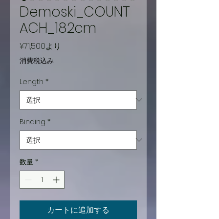
Demoski_COUNT
ACH_182cm
セ
¥71,500
より
ー
消費税込み
ル
Length
*
価
格
Binding
*
数量
*
カートに追加する