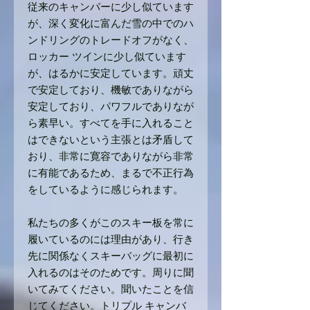
従来のキャンバーに少し似ています
が、深く変化に富んだ雪の中でのハ
ンドリングのトレードオフがなく、
ロッカー ツインに少し似ています
が、はるかに安定しています。頑丈
で安定しており、機敏でありながら
安定しており、パワフルでありなが
ら素早い。すべてを手に入れること
はできないという主張とは矛盾して
おり、非常に寛容でありながら非常
に有能であるため、まるで不正行為
をしているように感じられます。
私たちの多くがこのスキー板を常に
履いているのには理由があり、行き
先に関係なくスキーバッグに最初に
入れるのはそのためです。周りに聞
いてみてください。聞いたことを信
じてください。トリプル キャンバ