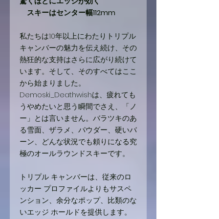
驚くほどにエッジが効く
スキーはセンター幅112mm
私たちは10年以上にわたりトリプル
キャンバーの魅力を伝え続け、その
熱狂的な支持はさらに広がり続けて
います。そして、そのすべてはここ
から始まりました。
Demoski_Deathwishは、疲れても
うやめたいと思う瞬間でさえ、「ノ
ー」とは言いません。バラツキのあ
る雪面、ザラメ、パウダー、硬いバ
ーン、どんな状況でも頼りになる究
極のオールラウンドスキーです。
トリプル キャンバーは、従来のロ
ッカー プロファイルよりもサスペ
ンション、余分なポップ、比類のな
いエッジ ホールドを提供します。