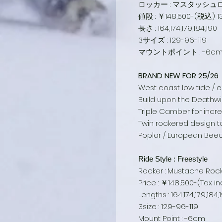
ロッカー : マスタッシ
値段 : ￥148,500-(税込) 1
長さ : 164,174,179,184,190
3サイズ : 129-96-119
マウントポイント : -6c
BRAND NEW FOR 25/26
West coast low tide / e
Build upon the Deathwis
Triple Camber for incr
Twin rockered design t
Poplar / European Beec
Ride Style : Freestyle
Rocker : Mustache Roc
Price : ￥148,500-(Tax i
Lengths : 164,174,179,184,
3size : 129-96-119
Mount Point : -6cm