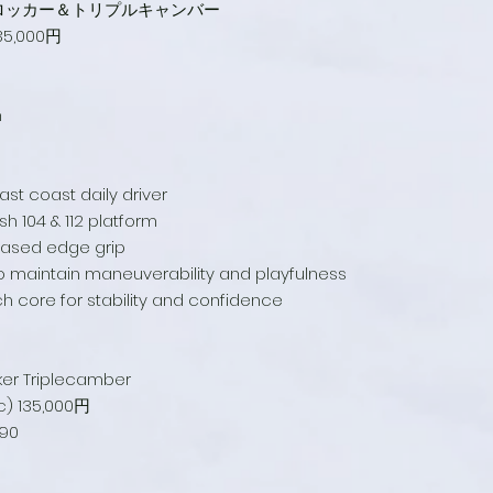
ュロッカー＆トリプルキャンバー
35,000円
m
ast coast daily driver
h 104 & 112 platform
eased edge grip
o maintain maneuverability and playfulness
h core for stability and confidence
ker Triplecamber
nc) 135,000円
190