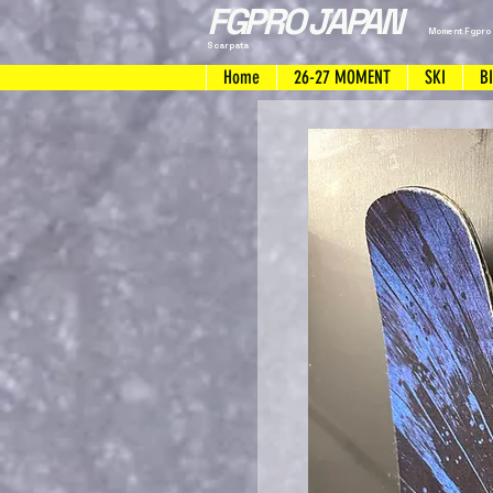
FGPRO JAPAN
Moment Fgpro
Scarpata
Home
26-27 MOMENT
SKI
B