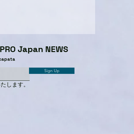
GPRO Japan NEWS​
capata
Sign Up
いたします。