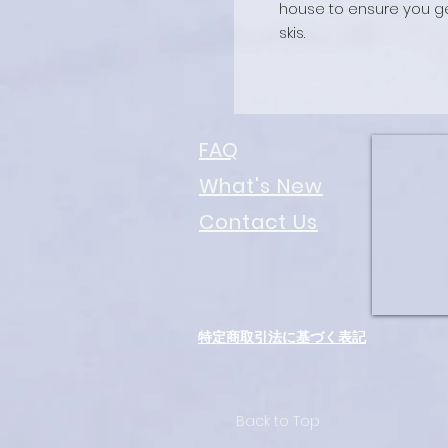
house to ensure you ge
skis.
FAQ
What's New
Contact Us
特定商取引法に基づく表記
Back to Top