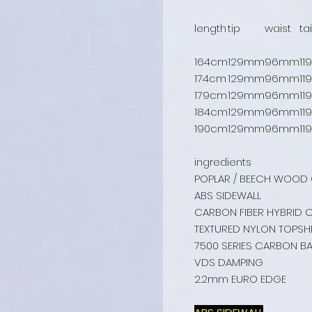
length
tip
waist
tai
164cm
129mm
96mm
1
174cm
129mm
96mm
1
179cm
129mm
96mm
1
184cm
129mm
96mm
1
190cm
129mm
96mm
1
ingredients
POPLAR / BEECH WOOD
ABS SIDEWALL
CARBON FIBER HYBRID 
TEXTURED NYLON TOPSH
7500 SERIES CARBON B
VDS DAMPING
2.2mm EURO EDGE