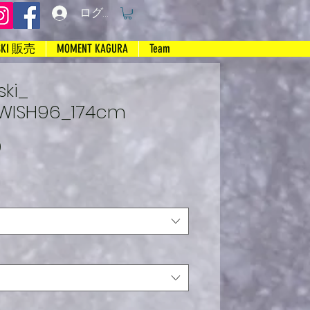
ログイン
SKI 販売
MOMENT KAGURA
Team
ki_
WISH96_174cm
セ
り
ー
ル
価
格