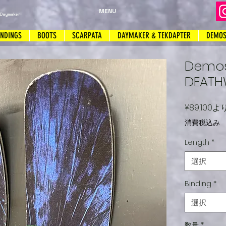
MENU
 Daymaker
INDINGS
BOOTS
SCARPATA
DAYMAKER & TEKDAPTER
DEMO
Demos
DEATH
¥89,100
よ
消費税込み
Length
*
選択
Binding
*
選択
数量
*