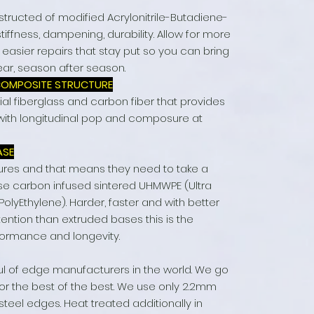
structed of modified Acrylonitrile-Butadiene-
tiffness, dampening, durability. Allow for more
easier repairs that stay put so you can bring
ear, season after season.
 COMPOSITE STRUCTURE
ial fiberglass and carbon fiber that provides
g with longitudinal pop and composure at
ASE
asures and that means they need to take a
se carbon infused sintered UHMWPE (Ultra
olyEthylene). Harder, faster and with better
ention than extruded bases this is the
rformance and longevity.
ul of edge manufacturers in the world. We go
for the best of the best. We use only 2.2mm
teel edges. Heat treated additionally in