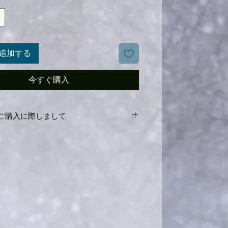
追加する
今すぐ購入
Iのご購入に際しまして
で使用しておりますスキーになりますので初期
の保証はありません。通常ご使用頂けます
ての販売になりますのでご理解の上ご購入
お願いいたします。
けされているDEMOBINDINGを取り外しご
ndingに付け直しての販売になります。
をメインに取り扱っており、その他ご希望
ましたらご相談ください。可能な限りご対
頂きます。