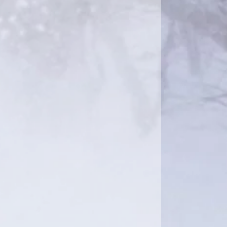
めをして取り付けますが構造上問題ないよ
けをいたしますので、Binding取り付け位
談しながらの取付になります。
ンのところでBINDINGをお選びになり総額を
ださい。オプションに無いBINDINGをお選び
い方はその他のBINDINGをお選び頂きまして
か、お問い合わせください。お見積をさせ
す。
、MOMENT SKI、はじめてのファットスキ
トどうぞ。試乗に使われておりましたので
非常に良い状態です。
上ご購入よろしくお願いいたします。