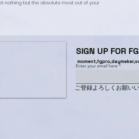
t nothing but the absolute most out of your
SIGN UP FOR F
moment,fgpro,daymeker,s
Enter your email here
​ご登録よろしくお願い