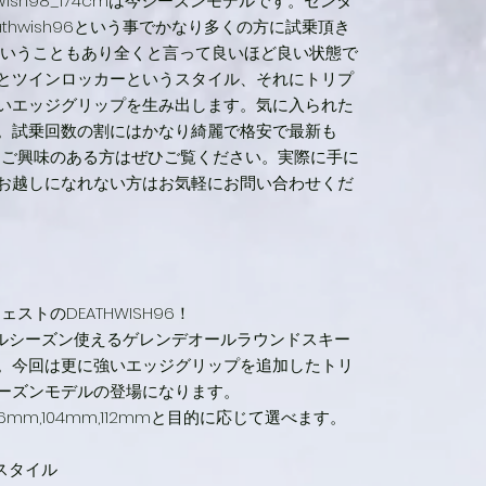
hWish98_174cmは今シーズンモデルです。センタ
板に穴埋
thwish96という事でかなり多くの方に試乗頂き
うに取り付
置はご相
ということもあり全くと言って良いほど良い状態で
オプショ
とツインロッカーというスタイル、それにトリプ
出してく
いエッジグリップを生み出します。気に入られた
になりた
。試乗回数の割にはかなり綺麗で格安で最新も
決済頂く
ます！ご興味のある方はぜひご覧ください。実際に手に
て頂きま
お越しになれない方はお気軽にお問い合わせくだ
はじめての
ーをテス
試すには
ご理解の
ストのDEATHWISH96！
1がフルシーズン使えるゲレンデオールラウンドスキー
。今回は更に強いエッジグリップを追加したトリ
ーズンモデルの登場になります。
96mm,104mm,112mmと目的に応じて選べます。
ースタイル