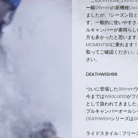
このDemoski_Deat
ー幅96mmの新機種Dea
ましたが、1シーズン目
す。一般的に使いやすさ
ルキャンバーが素晴らし
方も多かったと思います
MOMENTSKIに乗れ
取ってご確認ください。
さい。
DEATHWISH96
ついに登場した96mmウェ
今まではWildcat10
として扱われてきました
プルキャンバーオールシ
DEATHWISHシリーズは
ライドスタイル : フリ