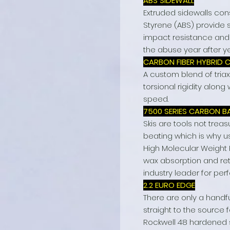
ABS SIDEWALL
Extruded sidewalls con
Styrene (ABS) provide s
impact resistance and 
the abuse year after y
CARBON FIBER HYBRID
A custom blend of triax
torsional rigidity alon
speed.
7500 SERIES CARBON B
Skis are tools not tre
beating which is why u
High Molecular Weight P
wax absorption and ret
industry leader for pe
2.2 EURO EDGE
There are only a handf
straight to the source 
Rockwell 48 hardened s