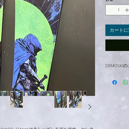
カートに
DEMOSK
DEMO
不良以外
様整備し
よろしく
現在取り付
希望のBi
マーカー
が御座い
応させて