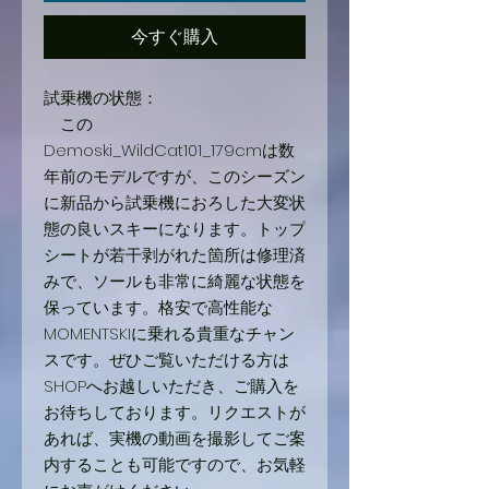
今すぐ購入
試乗機の状態：
この
Demoski_WildCat101_179cmは数
年前のモデルですが、このシーズン
に新品から試乗機におろした大変状
態の良いスキーになります。トップ
シートが若干剥がれた箇所は修理済
みで、ソールも非常に綺麗な状態を
保っています。格安で高性能な
MOMENTSKIに乗れる貴重なチャン
スです。ぜひご覧いただける方は
SHOPへお越しいただき、ご購入を
お待ちしております。リクエストが
あれば、実機の動画を撮影してご案
内することも可能ですので、お気軽