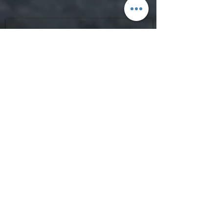
SIGN UP FOR FGPRO Japan
NEWS​
moment,fgpro,daymeker,scapata
Enter your email here
​ご登録よろしくお願いいたします。
Sign Up
Copyright(C) 2020