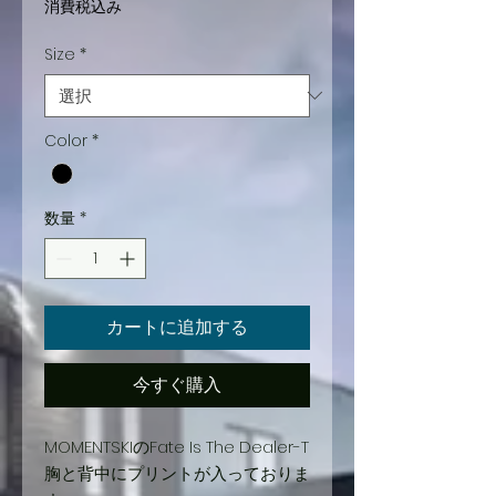
常
ー
消費税込み
価
ル
Size
*
格
価
格
Color
*
数量
*
カートに追加する
今すぐ購入
MOMENTSKIのFate Is The Dealer-T
胸と背中にプリントが入っておりま