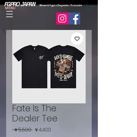
FGPRO JAPAN
Moment Fgpro Daymaker Scarpata
MENU
Fate Is The
Dealer Tee
通
セ
 ￥5,500 
￥4,400