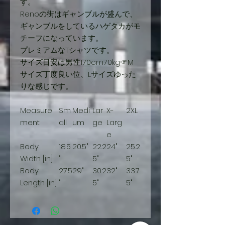
す。
Renoの街はギャンブルが盛んで、
ギャンブルをしているハゲタカがモ
チーフになっています。
プレミアムなTシャツです。
サイズ目安は男性170cm70kg☞M
サイズ丁度良い位、Lサイズゆった
りな感じです。
Measure
Sm
Medi
Lar
X-
2XL
ment
all
um
ge
Larg
e
Body
18.5
20.5"
22.2
24"
25.2
Width [in]
"
5"
5"
Body
27.5
29"
30.2
32"
33.7
Length [in]
"
5"
5"