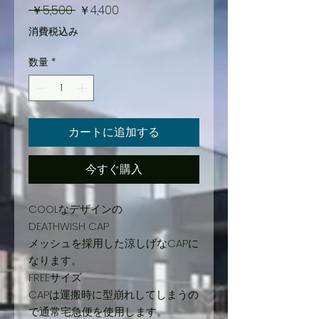
通
セ
 ￥5,500 
￥4,400
常
ー
消費税込み
価
ル
数量
*
格
価
格
カートに追加する
今すぐ購入
COOLなデザインの
DEATHWISH CAP
メッシュを採用した涼しげなCAPに
なります。
FREEサイズ
CAPは運搬時に型崩れしてしまうの
で通常宅急便を使用します。