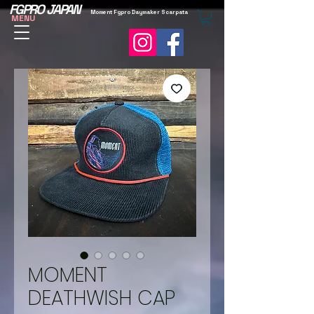
FGPRO JAPAN
Moment Fgpro Daymaker Scarpata
MENU
MOMENT
DEATHWISH CAP