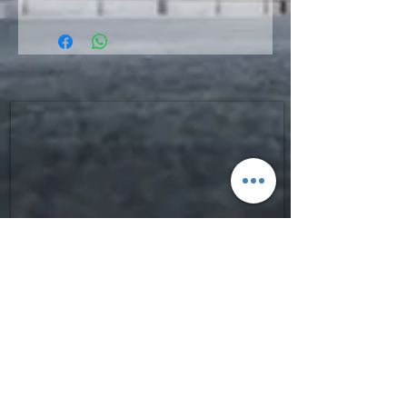
SIGN UP FOR FGPRO Japan
NEWS​
moment,fgpro,daymeker,scapata
Enter your email here
​ご登録よろしくお願いいたします。
Sign Up