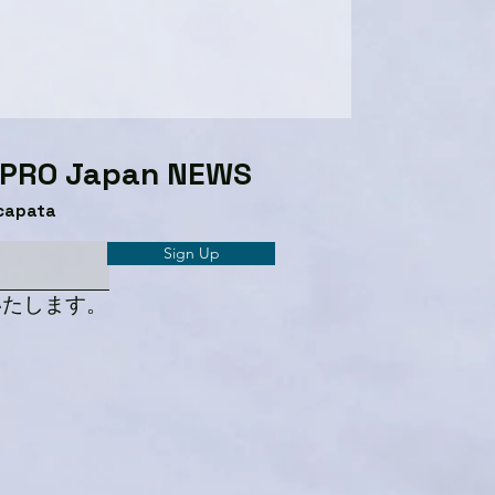
GPRO Japan NEWS​
capata
Sign Up
いたします。