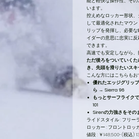
能と軽快な操作性、その
います。
控えめなロッカー形状、
して最適化されたマウン
リップを発揮し、必要な
イダーの意思に忠実に反
できます。
高速でも安定しながら、扱
ただ後ろをついていくた
き、先頭を滑りたいスキ
こんな方にはこちらもお
優れたエッジグリッ
ら
→
Sierra 96
もっとサーフライク
101
Sirenの力強さを
ライドスタイル : フリー
ロッカー : フロントロ
値段 : ￥148,500-(税込) 1