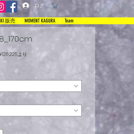
ログイン
SKI 販売
MOMENT KAGURA
Team
98_170cm
通
セ
¥126,225
より
常
ー
価
ル
格
価
格