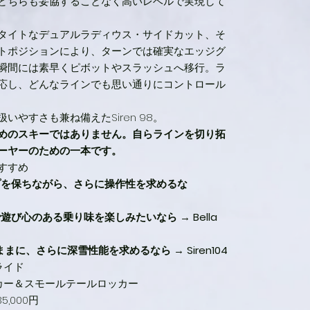
どちらも妥協することなく高いレベルで実現して
タイトなデュアルラディウス・サイドカット、そ
トポジションにより、ターンでは確実なエッジグ
瞬間には素早くピボットやスラッシュへ移行。ラ
応し、どんなラインでも思い通りにコントロール
いやすさも兼ね備えたSiren 98。
めのスキーではありません。自らラインを切り拓
ーヤーのための一本です。
すすめ
プを保ちながら、さらに操作性を求めるな
で遊び心のある乗り味を楽しみたいなら
→
Bella
そのままに、さらに深雪性能を求めるなら
→
Siren104
ライド
ッカー＆スモールテールロッカー
35,000円