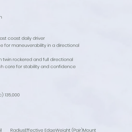
m
ast coast daily driver
ise for maneuverability in a directional
twin rockered and full directional
h core for stability and confidence
c) 135,000
il
Radius
Effective Edge
Weight (Pair)
Mount