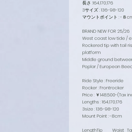
長さ :164,170,176
3サイズ : 136-98-120
マウントポイント : -８c
BRAND NEW FOR 25/26
West coast low tide / e
Rockered tip with tail r
platform
Middle ground between 
Poplar / European Beec
Ride Style : Freeride
Rocker : Frontrocker
Price : ￥148,500-(Tax in
Lengths : 164,170,176
3size : 136-98-120
Mount Point : -8cm
Length
Tip
Waist
Ta