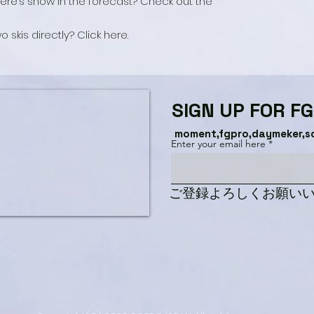
here’s snow in the forecast? Check out the
kis directly? Click here.
SIGN UP FOR F
moment,fgpro,daymeker,s
Enter your email here
​ご登録よろしくお願い