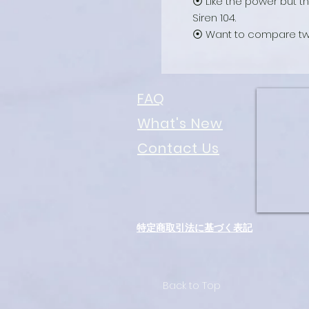
⦿ Like the power but t
Siren 104.
⦿ Want to compare two s
FAQ
What's New
Contact Us
特定商取引法に基づく表記
Back to Top