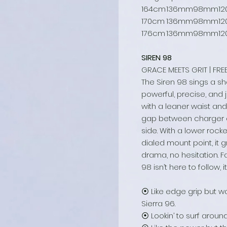
164cm
136mm
98mm
1
170cm
136mm
98mm
1
176cm
136mm
98mm
1
SIREN 98
GRACE MEETS GRIT | FRE
The Siren 98 sings a sha
powerful, precise, and 
with a leaner waist and
gap between charger a
side. With a lower rocke
dialed mount point, it 
drama, no hesitation. Fas
98 isn’t here to follow, i
⦿ Like edge grip but w
Sierra 96.
⦿ Lookin’ to surf around