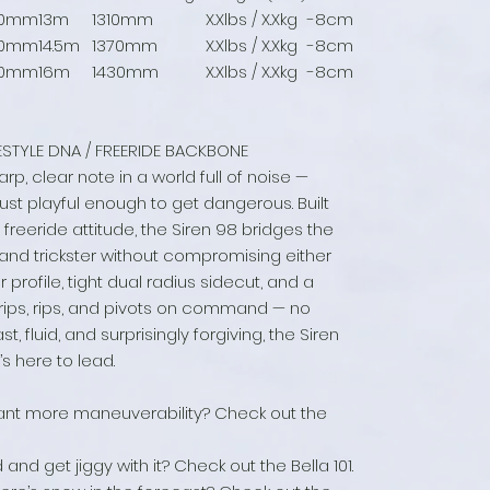
20mm
13m
1310mm
X.Xlbs / X.Xkg
-8cm
20mm
14.5m
1370mm
X.Xlbs / X.Xkg
-8cm
20mm
16m
1430mm
X.Xlbs / X.Xkg
-8cm
ESTYLE DNA / FREERIDE BACKBONE
rp, clear note in a world full of noise —
just playful enough to get dangerous. Built
 freeride attitude, the Siren 98 bridges the
nd trickster without compromising either
r profile, tight dual radius sidecut, and a
grips, rips, and pivots on command — no
t, fluid, and surprisingly forgiving, the Siren
t’s here to lead.
ant more maneuverability? Check out the
 and get jiggy with it? Check out the Bella 101.