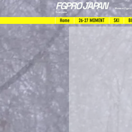
FGPRO JAPAN
Moment Fgpro
Scarpata
Home
26-27 MOMENT
SKI
B