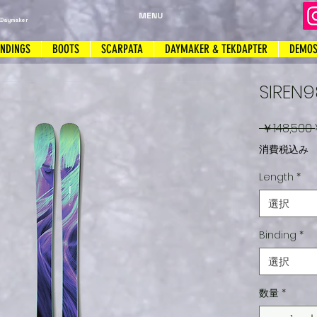
MENU
 Daymaker
INDINGS
BOOTS
SCARPATA
DAYMAKER & TEKDAPTER
DEMO
SIREN
 ￥148,500 
消費税込み
Length
*
選択
Binding
*
選択
数量
*