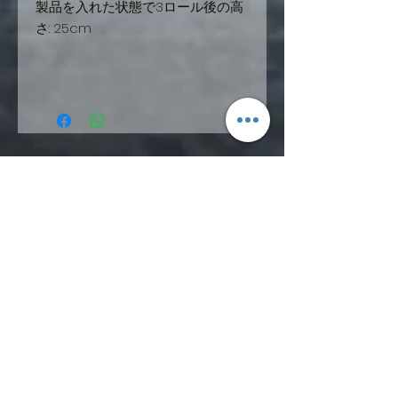
製品を入れた状態で3ロール後の高
さ: 25cm
SIGN UP FOR FGPRO Japan
NEWS​
moment,fgpro,daymeker,scapata