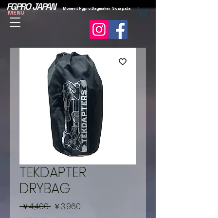
FGPRO JAPAN
Moment Fgpro Daymaker Scarpata
MENU
TEKDAPTER
DRYBAG
通
セ
 ￥4,400 
￥3,960