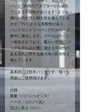
バッグ (内側のアダプターから破れ
てしまう可能性があります) よりも
優れた防水性と耐久性を備えていま
すが、PVC よりも柔軟性があり、
バックカントリーバッグのスペース
要件に適合します。ベースはPVCと
一体化されており、暖かい空間にバ
ッグを持ち込む際に溜まる可能性の
ある湿気に対する最大限の防水性を
備えています。
基本的には防水バッグです。様々な
用途にご使用頂けます。
仕様:
重量: 120g (4.25オンス)
ベース：16.5cm(丸）
広げた高さ: 38cm