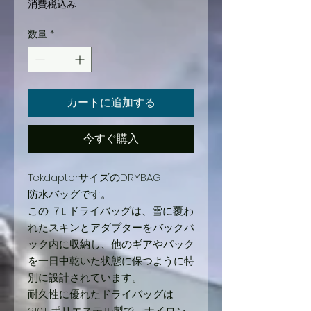
常
ー
消費税込み
価
ル
数量
*
格
価
格
カートに追加する
今すぐ購入
TekdapterサイズのDRYBAG
防水バッグです。
この ７L ドライバッグは、雪に覆わ
れたスキンとアダプターをバックパ
ック内に収納し、他のギアやパック
を一日中乾いた状態に保つように特
別に設計されています。
耐久性に優れたドライバッグは
210T ポリエステル製で、ナイロン