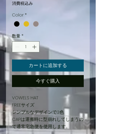
常
ー
消費税込み
価
ル
Color
*
格
価
格
数量
*
カートに追加する
今すぐ購入
VOWELS HAT
FREEサイズ
シンプルなデザインで3色
CAPは運搬時に型崩れしてしまうの
で通常宅急便を使用します。