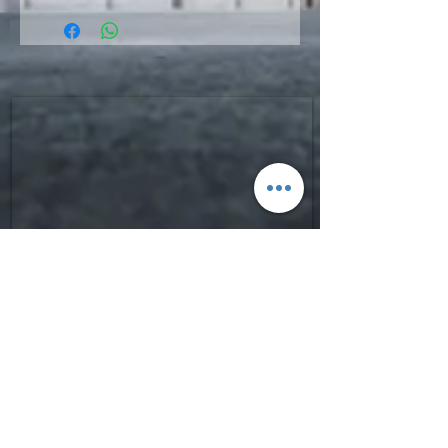
SIGN UP FOR FGPRO Japan
NEWS​
moment,fgpro,daymeker,scapata
Enter your email here
​ご登録よろしくお願いいたします。
Sign Up