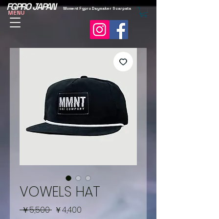
FGPRO JAPAN
Moment Fgpro Daymaker Scarpata
MENU
VOWELS HAT
通
セ
 ￥5,500 
￥4,400