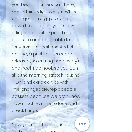
you bean counters out there)
keeps things lightweight. While
an ergonomic grip extends
down the shaft for your side-
hilling and center-punching
pleasure and adjustable length
for varying conditions. And of
course, a push-button strap
release (no cutting necessary)
and heel-flap hook so you can
skip the morning stretch routine
—Oh, and carbide tips with
interchangeable/replaceable
baskets because we both know
how much y’all like to lose and
break things.
Now you’re out of excuses.
Nothing beyond reach.