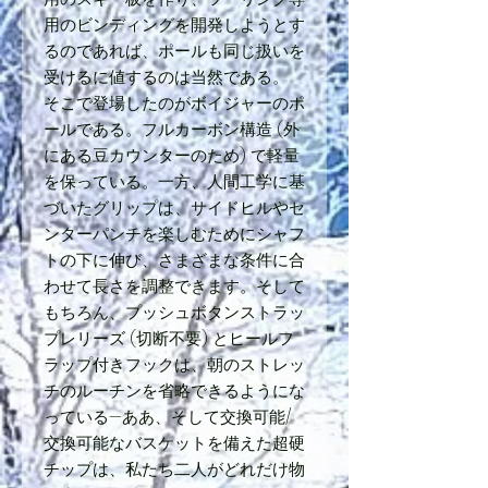
用のビンディングを開発しようとす
るのであれば、ポールも同じ扱いを
受けるに値するのは当然である。
そこで登場したのがボイジャーのポ
ールである。フルカーボン構造 (外
にある豆カウンターのため) で軽量
を保っている。一方、人間工学に基
づいたグリップは、サイドヒルやセ
ンターパンチを楽しむためにシャフ
トの下に伸び、さまざまな条件に合
わせて長さを調整できます。そして
もちろん、プッシュボタンストラッ
プレリーズ (切断不要) とヒールフ
ラップ付きフックは、朝のストレッ
チのルーチンを省略できるようにな
っている—ああ、そして交換可能/
交換可能なバスケットを備えた超硬
チップは、私たち二人がどれだけ物