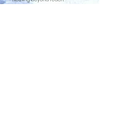
Material
Carbon
Adjusta
100cm to 140cm
bility
Handle
Extended grip,
adjustable strap
Pokey
Carbide tip,
End
replaceable baskets
Origin
Made in Austria