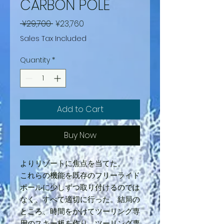
CARBON POLE
Regular
Sale
 ¥29,700 
¥23,760
Price
Price
Sales Tax Included
Quantity
*
Add to Cart
Buy Now
よりリゾートに焦点を当てた。
これらの機能を既存のフリーライド
ポールに少しずつ取り付けるのでは
なく、すべて適切に行った。結局の
ところ、時間をかけてツーリング専
用のスキー板を作り、ツーリング専