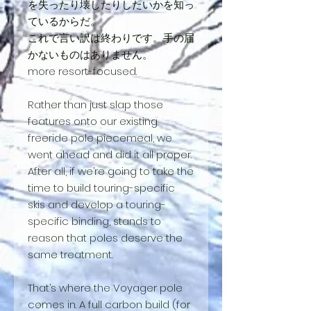
を失ったり壊したりしたいかを知っ
ているからだ。
これで言い訳は終わりです。手の届
かないものはありません。
more resort-focused.
Rather than just slap those
features onto our existing
freeride pole piecemeal, we
went ahead and did it all proper.
After all, if we’re going to take the
time to build touring-specific
skis and develop a touring-
specific binding, stands to
reason that poles deserve the
same treatment.
That’s where the Voyager pole
comes in. A full carbon build (for