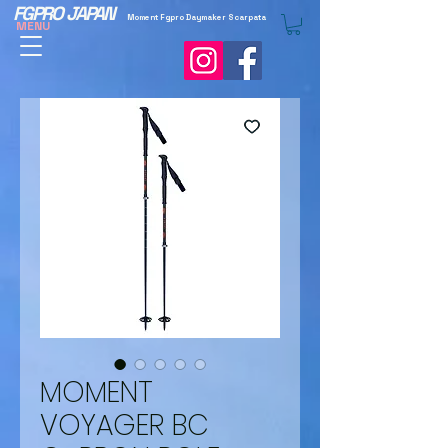
FGPRO JAPAN
Moment Fgpro Daymaker Scarpata
MENU
MOMENT
VOYAGER BC