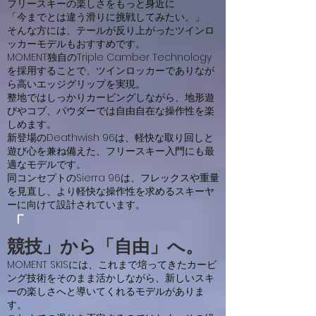
フリースキーの楽しさをもっと身近に
「今までとは違う滑りに挑戦してみたい。」
そんな方には、テールが反り上がったツインロ
ッカーモデルもおすすめです。
MOMENT独自のTriple Camber Technology
を採用することで、ツインロッカーでありなが
ら高いエッジグリップを実現。
整地ではしっかりカービングしながら、地形遊
びやコブ、パウダーでは自由自在な操作性を楽
しめます。
新登場のDeathwish 96は、軽快な取り回しと
遊び心を兼ね備えた、フリースキー入門にも最
適なモデルです。
同コンセプトのSierra 96は、フレックスや重量
を見直し、より軽快な操作性を求めるスキーヤ
ーに向けて設計されています。
「
競技」から「自由」へ。
MOMENT SKISには、これまで培ってきたカービ
ング技術をそのまま活かしながら、新しいスキ
ーの楽しさへと導いてくれるモデルがありま
す。