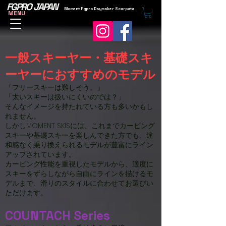
FGPRO JAPAN
Moment Fgpro Daymaker Scarpata
MENU
一般スキーヤー・基礎スキ
ーヤーにおすすめのモデル
「フリースキーは難しそう。」
「太いスキーは扱いにくいのでは？」
そんなイメージを持たれている方も多いかもし
れません。
しかしMOMENT SKISには、これまでカービング
スキーや基礎スキーを楽しんできた方でも、違
和感なく乗り換えられるモデルが豊富にライン
アップされています。
カービング性能を重視したモデルから、適度に
スキーをずらしながら自由にラインを描けるモ
デルまで、滑りのスタイルに合わせてお選びい
ただけます。
COUNTACH Series