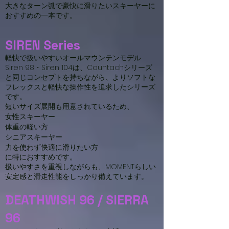
大きなターン弧で豪快に滑りたいスキーヤーに
おすすめの一本です。
SIREN Series
軽快で扱いやすいオールマウンテンモデル
Siren 98・Siren 104は、Countachシリーズ
と同じコンセプトを持ちながら、よりソフトな
フレックスと軽快な操作性を追求したシリーズ
です。
短いサイズ展開も用意されているため、
女性スキーヤー
体重の軽い方
シニアスキーヤー
力を使わず快適に滑りたい方
に特におすすめです。
扱いやすさを重視しながらも、MOMENTらしい
安定感と滑走性能をしっかり備えています。
DEATHWISH 96 / SIERRA
96