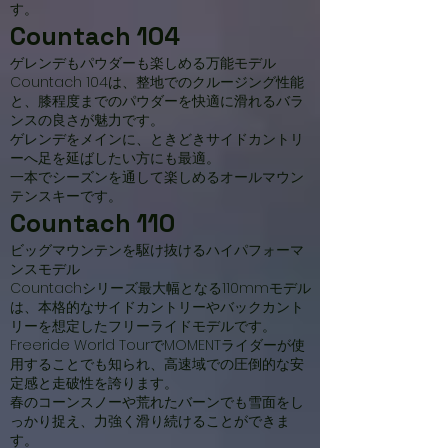
す。
Countach 104
ゲレンデもパウダーも楽しめる万能モデル
Countach 104は、整地でのクルージング性能
と、膝程度までのパウダーを快適に滑れるバラ
ンスの良さが魅力です。
ゲレンデをメインに、ときどきサイドカントリ
ーへ足を延ばしたい方にも最適。
一本でシーズンを通して楽しめるオールマウン
テンスキーです。
Countach 110
ビッグマウンテンを駆け抜けるハイパフォーマ
ンスモデル
Countachシリーズ最大幅となる110mmモデル
は、本格的なサイドカントリーやバックカント
リーを想定したフリーライドモデルです。
Freeride World TourでMOMENTライダーが使
用することでも知られ、高速域での圧倒的な安
定感と走破性を誇ります。
春のコーンスノーや荒れたバーンでも雪面をし
っかり捉え、力強く滑り続けることができま
す。