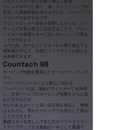
アルペンスキーからの乗り換えに最適
ゲレンデを中心に滑り、高いエッジグリップや
安定した高速性能を求める方には、COUNTACH
シリーズがおすすめです。
フロントロッカー形状を採用しながらも、ビン
ディング位置を後方に設定することで、アルペ
ンスキーや基礎スキーに近いポジションで滑る
ことができます。
そのため、カービングスキーから乗り換えても
違和感が少なく、自然にフリーライドの楽しさ
を体感できます。
Countach 98
カービング性能を重視したオールマウンテンモ
デル
2025-2026
シーズンより新たに加わる
Countach 98は、深めのサイドカーブを採用
し、圧雪バーンでのカービング性能をさらに高
めたモデルです。
キレのあるターンと高い安定感を両立し、整地
はもちろん、荒れたゲレンデでも安心して滑る
ことができます。
基礎スキーを楽しんできた方がフリーライドへ
ステップアップする最初の一本として最適で