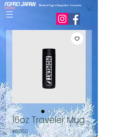
FGPRO JAPAN
Moment Fgpro Daymaker Scarpata
MENU
16oz Traveler Mug
Price
¥6,050