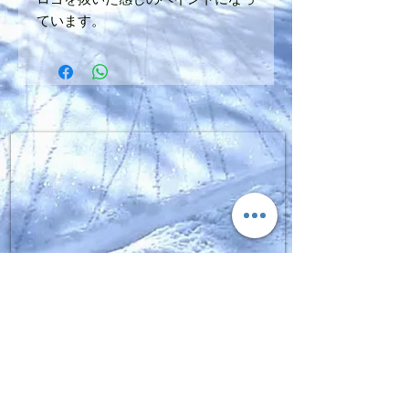
ています。
SIGN UP FOR FGPRO Japan
NEWS​
moment,fgpro,daymeker,scapata
Enter your email here