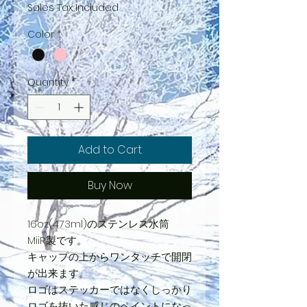
Sales Tax Included
Color
*
Quantity
*
Add to Cart
Buy Now
16oz(473ml)のステンレス水筒
MiiR製です。
キャップの上からワンタッチで開閉
が出来ます。
ロゴはステッカーではなくしっかり
ロゴを抜いた感じのペイントになっ