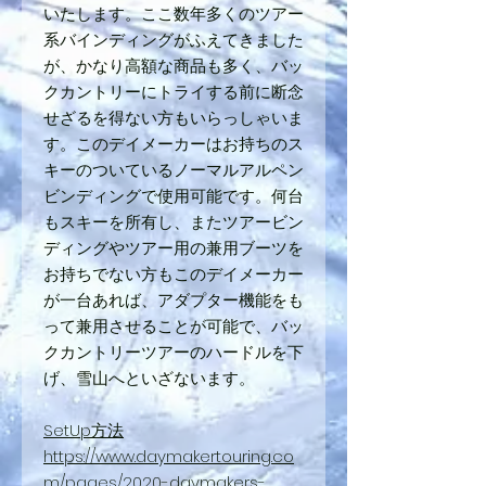
いたします。ここ数年多くのツアー
系バインディングがふえてきました
が、かなり高額な商品も多く、バッ
クカントリーにトライする前に断念
せざるを得ない方もいらっしゃいま
す。このデイメーカーはお持ちのス
キーのついているノーマルアルペン
ビンディングで使用可能です。何台
もスキーを所有し、またツアービン
ディングやツアー用の兼用ブーツを
お持ちでない方もこのデイメーカー
が一台あれば、アダプター機能をも
って兼用させることが可能で、バッ
クカントリーツアーのハードルを下
げ、雪山へといざないます。
SetUp方法
https://www.daymakertouring.co
m/pages/2020-daymakers-