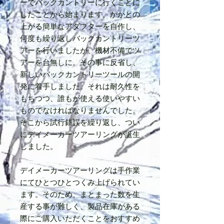
ーでバックカントリーに行くことに
したことから始まります。かかとの
上がる簡単なアダプターを自作し、
何度も繰り返しバックカントリーツ
アーを行いましたが、機材不備でツ
アーを台無しに。その事に反省し、
新しいバックカントリーツールの開
発に着手しました。それは耐久性を
もちつつ、誰もが使える使いやすい
ものでなければなりませんでした。
そこから試行錯誤を繰り返し、つい
にデイメーカーツアーリングが誕生
しました。
デイメーカーツアーリングは手作業
にてひとつひとつくみ上げられてい
ます。そのため、まとまった数を生
産する事が難しく、製品在庫がある
際にご購入いただくことをおすすめ