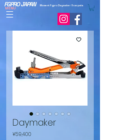
FGPRO JAPAN
Moment Fgpro Daymaker Scarpata
MENU
Daymaker
Price
¥59,400