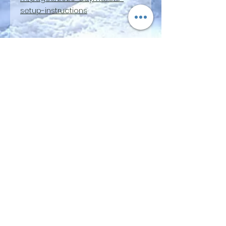
setup-instructions
Daymaker Touring Adapter
SIGN UP FOR FGPRO Japan