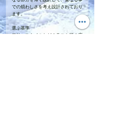
での煩わしさを考え設計されており
ます。
選ぶ基準
フリースタイルなどのラスト幅の広
いものは比較的HVモデルを使用し
最薄のRCは92mm前後の選手用ラ
スト幅に対応し、最高のサーモ素材
を採用することでしっかりと足形を
形どり、フィット感、保温性両方を
得る事ができます。
税抜き価格49000円 税込み
53900円