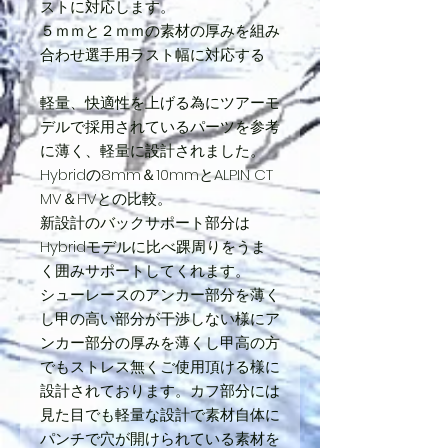
ストに対応します。
５ｍｍと２ｍｍの素材の厚みを組み
合わせ選手用ラスト幅に対応する
軽量、快適性を上げる為にツアーモ
デルで採用されているパーツを参考
に薄く、軽量に設計されました。
Hybridの8mm＆10mmとALPIN CT
MV＆HVとの比較。
新設計のバックサポート部分は
Hybridモデルに比べ踝周りをうま
く囲みサポートしてくれます。
シューレースのアンカー部分を薄く
し甲の高い部分が干渉しない様にア
ンカー部分の厚みを薄くし甲高の方
でもストレス無くご使用頂ける様に
設計されております。カフ部分には
見た目でも軽量な設計で素材自体に
パンチで穴が開けられている素材を