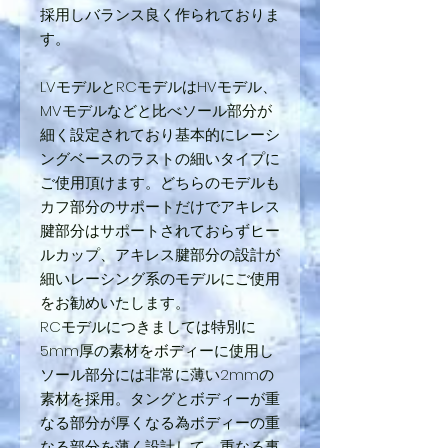
採用しバランス良く作られておりま
す。
LVモデルとRCモデルはHVモデル、
MVモデルなどと比べソール部分が
細く設定されており基本的にレーシ
ングベースのラストの細いタイプに
ご使用頂けます。どちらのモデルも
カフ部分のサポートだけでアキレス
腱部分はサポートされておらずヒー
ルカップ、アキレス腱部分の設計が
細いレーシング系のモデルにご使用
をお勧めいたします。
RCモデルにつきましては特別に
5mm厚の素材をボディーに使用し
ソール部分には非常に薄い2mmの
素材を採用。タングとボディーが重
なる部分が厚くなる為ボディーの重
なる部分を薄く設計して、重なる事