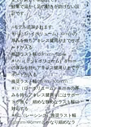
軽量で温かく足の動きを妨げない設
計です。
4モデル追加されます。
✳︎HＶ（ハイボリューム）10mmの
厚みを持ちアキレス腱周りまでサポ
ートが入る
推奨ラスト幅100mm－105㎜
✳︎MV（ミッドボリューム）８ｍｍ
の厚みを持ちアキレス腱周りまでサ
ポートが入る
推奨ラスト幅95mmｰ100mm
✳︎LV（ローボリューム）８ｍｍの厚
みを持ちアキレス腱周りにはサポー
トが無く、細めな狭めなラスト幅に
対応する
✳︎RC（レーシング）推奨ラスト幅
93mm-96mmとかなり細めなラ