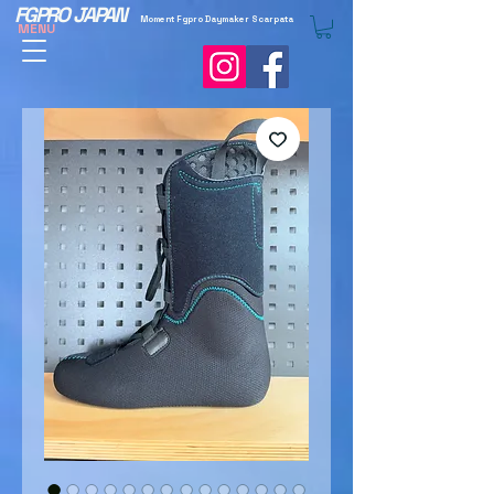
FGPRO JAPAN
Moment Fgpro Daymaker Scarpata
MENU