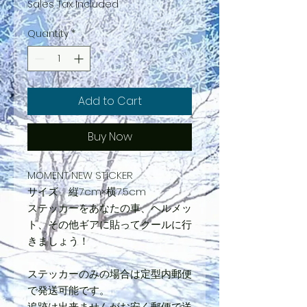
Sales Tax Included
Quantity
*
Add to Cart
Buy Now
MOMENT NEW STICKER
サイズ 縦7cm×横7.5cm
ステッカーをあなたの車、ヘルメッ
ト、その他ギアに貼ってクールに行
きましょう！
ステッカーのみの場合は定型内郵便
で発送可能です。
追跡は出来ませんがお安く郵便で送