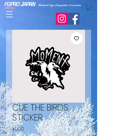
FGPRO JAPAN
Moment Fgpro Daymaker Scarpata
MENU
CUE THE BIRDS
STICKER
Price
¥1,100