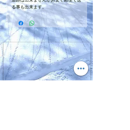
る事も出来ます。
SIGN UP FOR FGPRO Japan
NEWS​
moment,fgpro,daymeker,scapata
Enter your email here