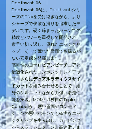
Deathwish 96
Deathwish 96
は、Deathwishシリ
ーズのDNAを受け継ぎながら、より
シャープで俊敏な滑りを追求したモ
デルです。硬く締まったバーンでの
精度とパワーを重視して開発され、
素早い切り返し、優れたエッジグリ
ップ、そして荒れた雪面でも揺るが
ない安定感を発揮します。
高剛性の
ヨーロピアンビーチコア
と
最適化されたコンポジットレイアッ
プ、さらに
デュアルラディウスサイ
ドカット
を組み合わせることで、細
身のシルエットながら力強い滑走性
能を実現。MOMENT独自の
Triple
Camber
が、硬い雪面やコンディ
ションの悪いバーンでも確実なエッ
ジグリップを生み出し、カービング
からスラッシュターン、高速滑走ま