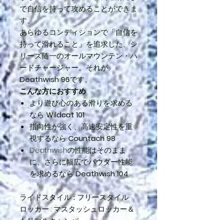
で自信を持って攻めることができま
す。
あらゆるコンディションで「自信を
持って滑れること」を追求した、シ
リーズ随一のオールマウンテン・ハ
ードチャージャー。それが
Deathwish 96
です。
こんな方におすすめ
より遊び心のある滑りを求める
なら
Wildcat 101
指向性が強く、高速安定性を重
視するなら
Countach 98
Deathwishの性能はそのまま
に、さらに幅広でパウダー性能
を求めるなら
Deathwish 104
ライドスタイル : フリースタイル
ロッカー : マスタッシュロッカー＆