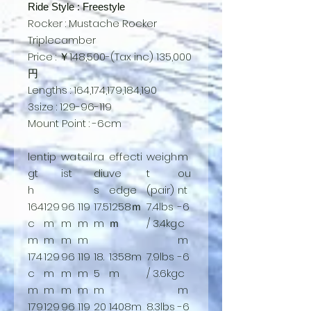
Ride Style : Freestyle
Rocker : Mustache Rocker
Triplecamber
Price : ￥148,500-(Tax inc) 135,000
円
Lengths : 164,174,179,184,190
3size : 129-96-119
Mount Point : -6cm
len
tip
wa
tail
ra
effecti
weigh
m
gt
ist
diu
ve
t
ou
h
s
edge
(pair)
nt
164
129
96
119
17.5
1258ｍ
7.4lbs
-6
c
m
m
m
m
ｍ
/ 3.4kg
c
m
m
m
m
m
174
129
96
119
18.
1358m
7.9lbs
-6
c
m
m
m
5
m
/ 3.6kg
c
m
m
m
m
m
m
179
129
96
119
20
1408m
8.3lbs
-6