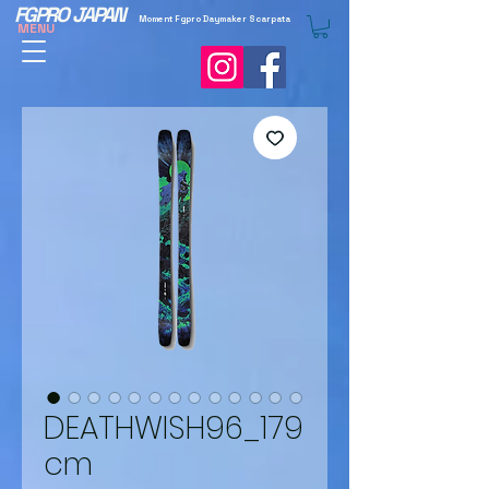
FGPRO JAPAN
Moment Fgpro Daymaker Scarpata
MENU
DEATHWISH96_179
cm