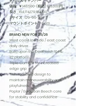
トリプルキャンバー
値段 : ￥148,500-(税込) 135,000円
長さ : 164,174,179,184,190
3サイズ : 129-96-119
マウントポイント : -6cm
BRAND NEW FOR 25/26
West coast low tide / east coast
daily driver
Build upon the Deathwish 104 &
112 platform
Triple Camber for increased
edge grip
Twin rockered design to
maintain maneuverability and
playfulness
Poplar / European Beech core
for stability and confidence