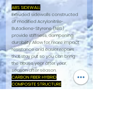
ABS SIDEWALL
Extruded sidewalls constructed
of modified Acrylonitrile-
Butadiene-Styrene (ABS)
provide stiffness, dampening,
durability. Allow for more impact
resistance and easier repairs
that stay put so you can bring
the abuse year after year,
season after season.
CARBON FIBER HYBRID
COMPOSITE STRUCTURE
A custom blend of triaxial
fiberglass and carbon fiber that
provides torsional rigidity along
with longitudinal pop and
composure at speed.
7500 SERIES CARBON BASE