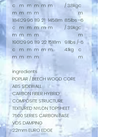
c
m
m
m
m
m
/ 3.8kg
c
m
m
m
m
m
184
129
96
119
21
1458m
8.5lbs
-6
c
m
m
m
m
m
/ 3.9kg
c
m
m
m
m
m
190
129
96
119
22
1518m
9.1lbs /
-6
c
m
m
m
m
m
4.1kg
c
m
m
m
m
m
ingredients
POPLAR / BEECH WOOD CORE
ABS SIDEWALL
CARBON FIBER HYBRID
COMPOSITE STRUCTURE
TEXTURED NYLON TOPSHEET
7500 SERIES CARBON BASE
VDS DAMPING
2.2mm EURO EDGE