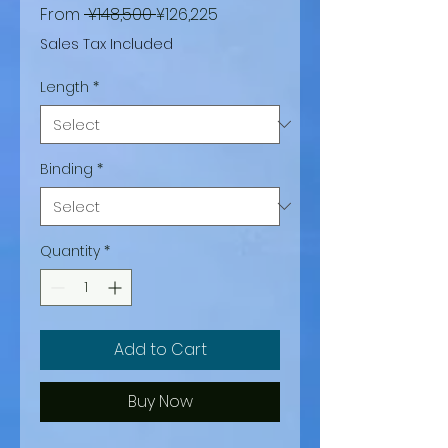
Regular
Sale
From
 ¥148,500 
¥126,225
Price
Price
Sales Tax Included
Length
*
Binding
*
Quantity
*
Add to Cart
Buy Now