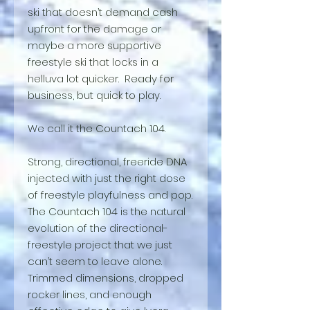
ski that doesn’t demand cash
upfront for the damage or
maybe a more supportive
freestyle ski that locks in a
helluva lot quicker. Ready for
business, but quick to play.
We call it the Countach 104.
Strong, directional, freeride DNA
injected with just the right dose
of freestyle playfulness and pop.
The Countach 104 is the natural
evolution of the directional-
freestyle project that we just
can’t seem to leave alone.
Trimmed dimensions, dropped
rocker lines, and enough