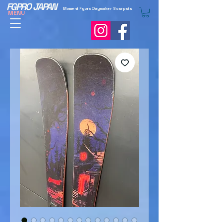
FGPRO JAPAN
Moment Fgpro Daymaker Scarpata
MENU