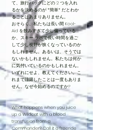
て、旅行バッグにどの 2 つを入れ
るかを決めるのが *簡単* だとわか
ることはあまりありません。
おそらく、私たちは長い間 Kool-
Aid を飲みすぎて少し偏っている
か、スキー ラボで長い時間を過ご
して少し視野が狭くなっているのか
もしれません。あるいは、そうでは
ないかもしれません。私たちは何か
に気付いているのかもしれません。
いずれにせよ、教えてください。こ
れまで躊躇したことは一度もありま
せん。なぜ今始めるのですか?
What happens when you juice
up a Wildcat with a blood
transfusion from a
Commander? Call it a freeride