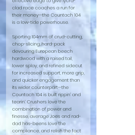
effective edge to give lycra-
clad race coaches a run for
their money—the Countach 104
is a low-tide powerhouse.
Sporting 104mm of crud-cutting,
chop-slicing, hard-pack
devouring European beech
hardwood with a raised tail,
lower splay, and refined sidecut
for increased support, more grip,
and quicker engagement than
its wider counterpart—the
Countach 104 is built rippin’ and
tearin’. Crushers love the
combination of power and
finesse, average Joes and rad-
dad has-beens love the
compliance, and relish the fact