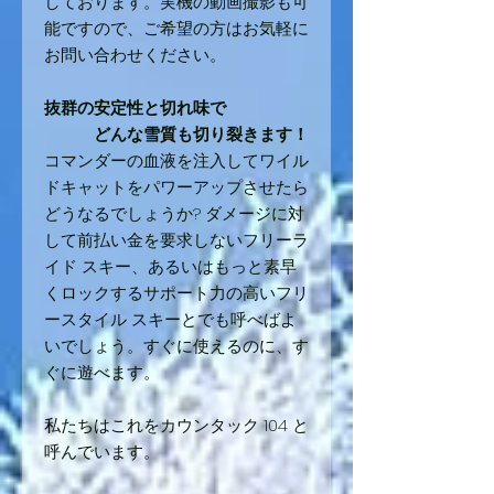
しております。実機の動画撮影も可
能ですので、ご希望の方はお気軽に
お問い合わせください。
抜群の安定性と切れ味で
どんな雪質も切り裂きます！
コマンダーの血液を注入してワイル
ドキャットをパワーアップさせたら
どうなるでしょうか? ダメージに対
して前払い金を要求しないフリーラ
イド スキー、あるいはもっと素早
くロックするサポート力の高いフリ
ースタイル スキーとでも呼べばよ
いでしょう。すぐに使えるのに、す
ぐに遊べます。
私たちはこれをカウンタック 104 と
呼んでいます。