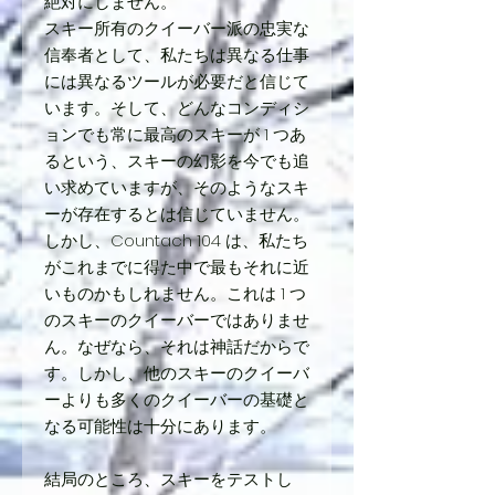
絶対にしません。
スキー所有のクイーバー派の忠実な
信奉者として、私たちは異なる仕事
には異なるツールが必要だと信じて
います。そして、どんなコンディシ
ョンでも常に最高のスキーが 1 つあ
るという、スキーの幻影を今でも追
い求めていますが、そのようなスキ
ーが存在するとは信じていません。
しかし、Countach 104 は、私たち
がこれまでに得た中で最もそれに近
いものかもしれません。これは 1 つ
のスキーのクイーバーではありませ
ん。なぜなら、それは神話だからで
す。しかし、他のスキーのクイーバ
ーよりも多くのクイーバーの基礎と
なる可能性は十分にあります。
結局のところ、スキーをテストし