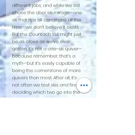
different jobs, and while we still
chase the über ski mirage—one
ski that rips all conditions all the
time—we don’t believe it exists.
But the Countach 104 might just
be as close as we’ve ever
gotten. It’s not a one-ski quiver—
because remember, that’s a
myth—but it’s easily capable of
being the cornerstone of more
quivers than most. After all, it’s
not often we test skis and find
deciding which two go into the
travel bag *easier*.
Maybe we’ve been drinkin’ the
Kool-Aid too long and we’re a
little biased, or we’ve got a lil