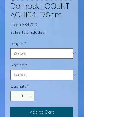
Demoski_COUNT
ACH104_176cm
Sale
From
¥84,700
Price
Sales Tax Included
Length
*
Binding
*
Quantity
*
Add to Cart