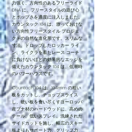
力強く、方向性のあるフリーライド
DNA に、フリースタイルの遊び心
とポップさを適度に注入しました。
カウンタック 104 は、放っておけな
い方向性フリースタイル プロジェ
クトの自然な進化形です。スリムな
寸法、ドロップしたロッカー ライ
ン、ライクラを着たレース コーチ
に負けないほどの効果的なエッジを
備えたカウンタック 104 は、低潮時
のパワーハウスです。
Countach 104 は、104mm の粗い
板をカットし、チョップスライス
し、硬い板を食い尽くすヨーロッパ
産ブナ材のハードウッドに、高めの
テール、低いスプレイ、洗練された
サイドカットを施し、幅広のスキー
板よりもサポート力、グリップ力、