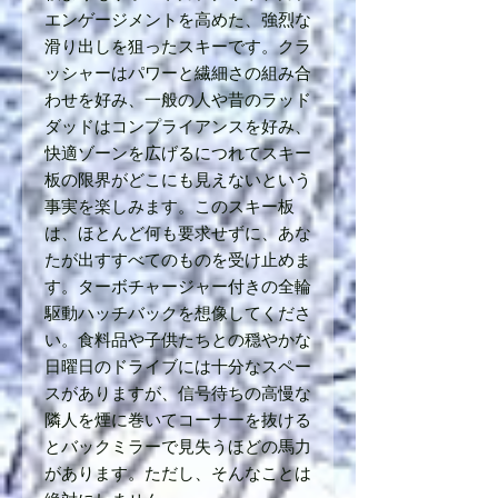
エンゲージメントを高めた、強烈な
滑り出しを狙ったスキーです。クラ
ッシャーはパワーと繊細さの組み合
わせを好み、一般の人や昔のラッド
ダッドはコンプライアンスを好み、
快適ゾーンを広げるにつれてスキー
板の限界がどこにも見えないという
事実を楽しみます。このスキー板
は、ほとんど何も要求せずに、あな
たが出すすべてのものを受け止めま
す。ターボチャージャー付きの全輪
駆動ハッチバックを想像してくださ
い。食料品や子供たちとの穏やかな
日曜日のドライブには十分なスペー
スがありますが、信号待ちの高慢な
隣人を煙に巻いてコーナーを抜ける
とバックミラーで見失うほどの馬力
があります。ただし、そんなことは