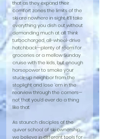
that as they expand their
comfort zones the limits of the
ski are nowhere in sight. It’ll take
everything you dish out without
demanding much at all. Think
turbocharged, all-wheel-drive
hatchback—plenty of room for
groceries or a mellow Sunday
cruise with the kids, but enough
horsepower to smoke your
stuck-up neighbor from the
stoplight and lose ‘em in the
rearview through the corners—
not that you’d ever do a thing
like that.
As staunch disciples of the
quiver school of ski ownership
we believe in different tools for