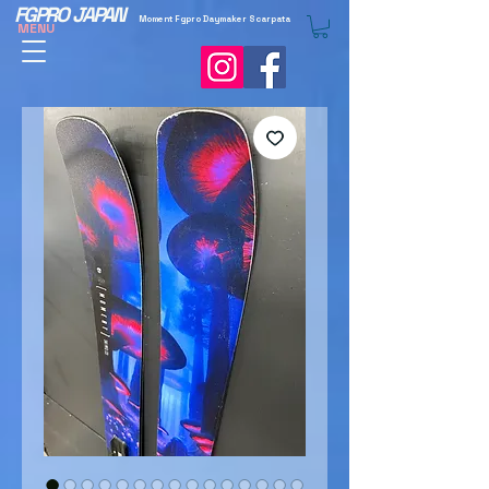
FGPRO JAPAN
Moment Fgpro Daymaker Scarpata
MENU