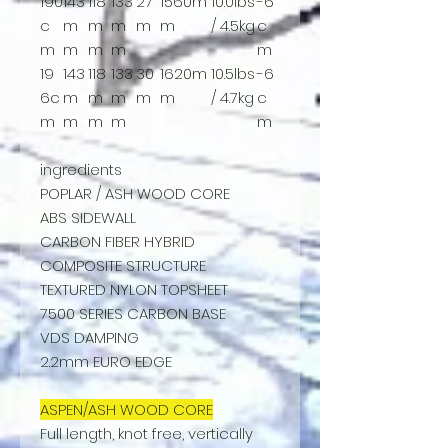
190
143
118
133
27
1560m
10.0lbs
-6
c
m
m
m
m
m
/ 4.5kg
c
m
m
m
m
m
19
143
118
133
30
1620m
10.5lbs
-6
6c
m
m
m
m
m
/ 4.7kg
c
m
m
m
m
m
ingredients
POPLAR / ASH WOOD CORE
ABS SIDEWALL
CARBON FIBER HYBRID
COMPOSITE STRUCTURE
TEXTURED NYLON TOPSHEET
7500 SERIES CARBON BASE
VDS DAMPING
2.2mm EURO EDGE
ASPEN/ASH WOOD CORE
Full length, knot free, vertically