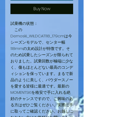
Buy Now
試乗機の状態：
この
Demoski_WILDCAT118_179cmは今
シーズンモデルで、センター幅
118mmの太め設計が特徴です。そ
のため試乗したシーズンが限られて
おりました。試乗回数が極端に少な
く、傷もほとんどない最高のコンデ
ィションを保っています。まるで新
品のように美しく、パウダースノー
を愛する皆様に最適です。最新の
MOMENTSKIを格安で手に入れる絶
好のチャンスですので、ご興味のあ
る方はぜひご覧ください。実際に手
に取ってご確認ください。お越しに