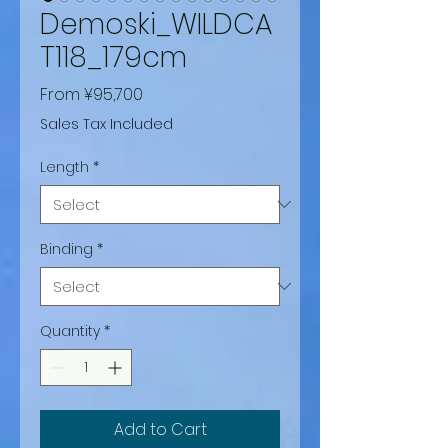
Demoski_WILDCA
T118_179cm
Sale
From
¥95,700
Price
Sales Tax Included
Length
*
Binding
*
Quantity
*
Add to Cart