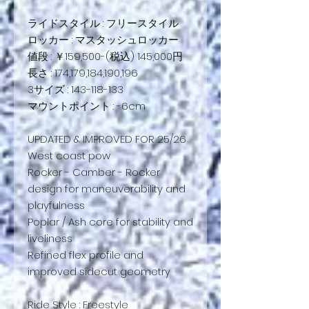
ライドスタイル : フリースタイル
ロッカー : マスタッシュロッカー
値段 : ￥159,500-(税込) 145,000円
長さ : 174,179,184,190,196
3サイズ : 143-118-133
マウントポイント : -6cm
UPDATED & IMPROVED FOR 25/26
West coast pow
Rocker - Camber - Rocker
design for maneuverability and
playfulness
Poplar / Ash core for stability and
liveliness
Refined flex profile and
improved sidecut geometry
Ride Style : Freestyle