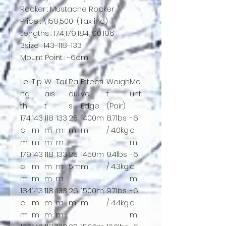
Rocker : Mustache Rocker
Price : \159,500-(Tax inc)
Lengths : 174,179,184,190,196
3size : 143-118-133
Mount Point : -6cm
Le
Tip
W
Tail
Ra
Effecti
Weigh
Mo
ng
ais
diu
ve
t
unt
th
t
s
Edge
(Pair)
174
143
118
133
25
1400m
8.7lbs
-6
c
m
m
m
m
m
/ 4.0kg
c
m
m
m
m
m
179
143
118
133
25.
1450m
9.4lbs
-6
c
m
m
m
5m
m
/ 4.3kg
c
m
m
m
m
m
184
143
118
133
26
1500m
9.7lbs
-6
c
m
m
m
m
m
/ 4.4kg
c
m
m
m
m
m