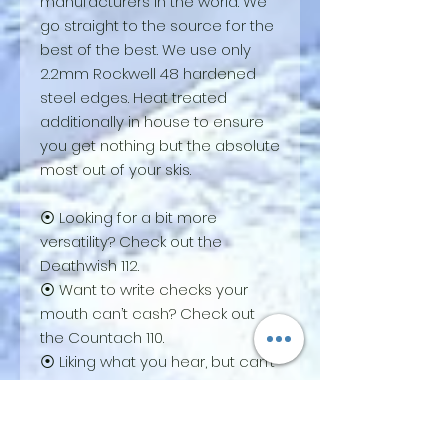
manufacturers in the world. We
go straight to the source for the
best of the best. We use only
2.2mm Rockwell 48 hardened
steel edges. Heat treated
additionally in house to ensure
you get nothing but the absolute
most out of your skis.
⦿ Looking for a bit more
versatility? Check out the
Deathwish 112.
⦿ Want to write checks your
mouth can’t cash? Check out
the Countach 110.
⦿ Liking what you hear, but can’t
justify 118 underfoot? Check out
the Wildcat 108.
⦿ Want to compare two skis