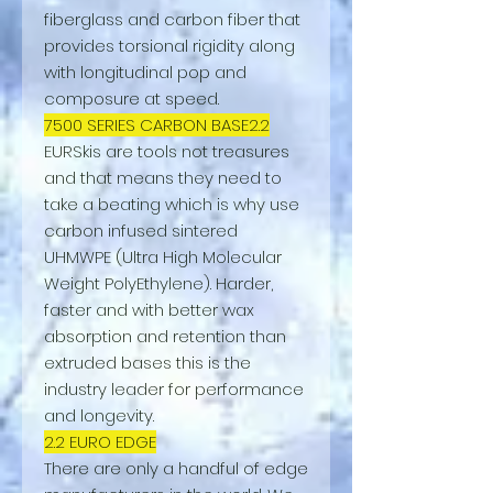
fiberglass and carbon fiber that
provides torsional rigidity along
with longitudinal pop and
composure at speed.
7500 SERIES CARBON BASE2.2
EURSkis are tools not treasures
and that means they need to
take a beating which is why use
carbon infused sintered
UHMWPE (Ultra High Molecular
Weight PolyEthylene). Harder,
faster and with better wax
absorption and retention than
extruded bases this is the
industry leader for performance
and longevity.
2.2 EURO EDGE
There are only a handful of edge