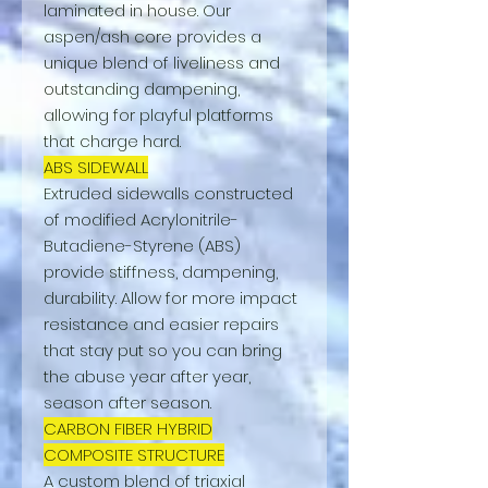
laminated in house. Our
aspen/ash core provides a
unique blend of liveliness and
outstanding dampening,
allowing for playful platforms
that charge hard.
ABS SIDEWALL
Extruded sidewalls constructed
of modified Acrylonitrile-
Butadiene-Styrene (ABS)
provide stiffness, dampening,
durability. Allow for more impact
resistance and easier repairs
that stay put so you can bring
the abuse year after year,
season after season.
CARBON FIBER HYBRID
COMPOSITE STRUCTURE
A custom blend of triaxial