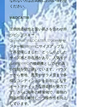
なれない方はお気軽にお問い合わせ
ください。
WILDCAT118
圧倒的走破性と扱い易さを合わせ持
つビッグスキー、
Demoski_WILDCAT118_179cmがセ
ンター幅118mmにサイズアップし
て再登場しました。どっしりとした
サイズ感と存在感があり、人気モデ
ルBIBBYPROの後継機としてその高
い性能を受け継いでいます。パウダ
ーから整地、悪雪やザラメ雪まで多
様なコンディションを自在にこなす
オートマティックな滑走性が魅力で
す。さらに毎年の軽量化で、最強の
滑走性能を維持しつつ操作性も向上
しています。