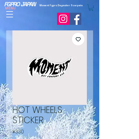
FGPRO JAPAN
Moment Fgpro Daymaker Scarpata
MENU
HOT WHEELS
STICKER
Price
¥330