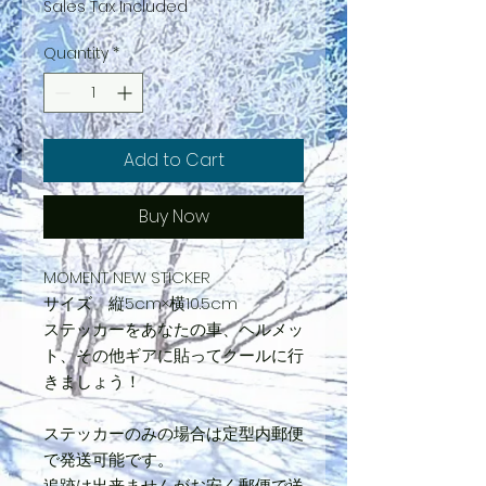
Sales Tax Included
Quantity
*
Add to Cart
Buy Now
MOMENT NEW STICKER
サイズ 縦5cm×横10.5cm
ステッカーをあなたの車、ヘルメッ
ト、その他ギアに貼ってクールに行
きましょう！
ステッカーのみの場合は定型内郵便
で発送可能です。
追跡は出来ませんがお安く郵便で送