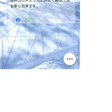
る事も出来ます。
SIGN UP FOR FGPRO Japan
NEWS​
moment,fgpro,daymeker,scapata
Enter your email here