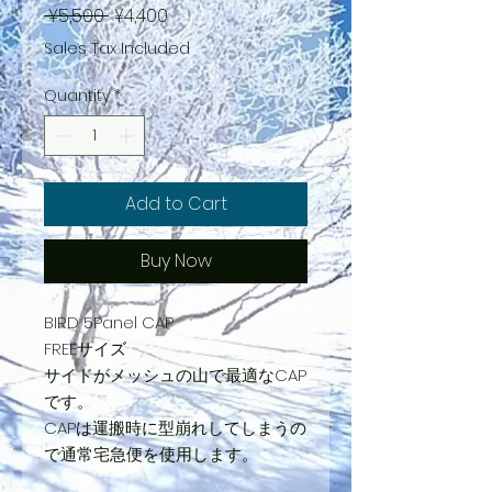
Regular
Sale
 ¥5,500 
¥4,400
Price
Price
Sales Tax Included
Quantity
*
Add to Cart
Buy Now
BIRD 5Panel CAP
FREEサイズ
サイドがメッシュの山で最適なCAP
です。
CAPは運搬時に型崩れしてしまうの
で通常宅急便を使用します。