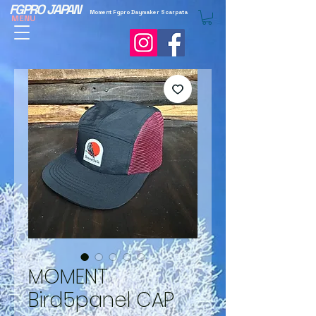
FGPRO JAPAN
Moment Fgpro Daymaker Scarpata
MENU
MOMENT
Bird5panel CAP