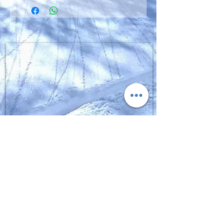
SIGN UP FOR FGPRO Japan
NEWS​
moment,fgpro,daymeker,scapata
Enter your email here
Thank you for registering.
Sign Up