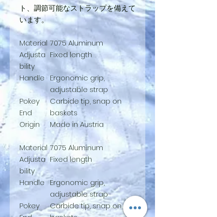
ト、調節可能なストラップを備えて
います。
Material
7075 Aluminum
Adjusta
Fixed length
bility
Handle
Ergonomic grip,
adjustable strap
Pokey
Carbide tip, snap on
End
baskets
Origin
Made in Austria
Material
7075 Aluminum
Adjusta
Fixed length
bility
Handle
Ergonomic grip,
adjustable strap
Pokey
Carbide tip, snap on