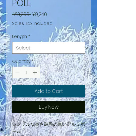
POLE
Regular
Sale
 ¥13,200 
¥9,240
Price
Price
Sales Tax Included
Length
*
Quantity
*
Add to Cart
Buy Now
シンプルな長さ調整の無いアルミポ
ール