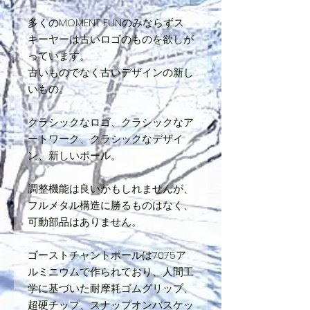
多くのMOMENT FUNのみならずス
キーヤーは古いロゴのものを欲しが
っています。
古いものでなく古いデザインの新し
いもの。
クラシックなロゴ、クラシックなア
ートワーク、クラシックなデザイ
ン、新しいポール。
調整機能は良いかもしれませんが、
フルメタル構造に勝るものはなく、
可動部品はありません。
ゴーストチャントポールは7075ア
ルミニウムで作られており、人間工
学に基づいた耐摩耗ゴムグリップ、
超硬チップ、スナップオンバスケッ