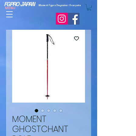
FGPRO JAPAN
Moment Fgpro Daymaker Scarpata
MENU
MOMENT
GHOSTCHANT