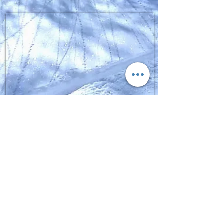
SIGN UP FOR FGPRO Japan
NEWS​
moment,fgpro,daymeker,scapata
Enter your email here
Thank you for registering.
Sign Up
Copyright(C) 2020
FGPROJAPAN All rights