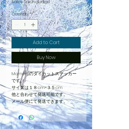
Sales Tax Included
Quantity
*
Add to Cart
Buy Now
Momentのダイカットステッカー
です。
サイズは１８cm×３５cm
他と合わせて発送可能です。
メール便にて発送できます。