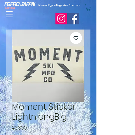
FGPRO JAPAN
Moment Fgpro Daymaker Scarpata
MENU
Moment Sticker
LightniongBig
Price
¥3,300