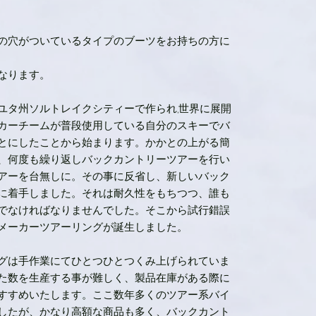
の穴がついているタイプのブーツをお持ちの方に
なります。
カ、ユタ州ソルトレイクシティーで作られ,世界に展開
カーチームが普段使用している自分のスキーでバ
とにしたことから始まります。かかとの上がる簡
、何度も繰り返しバックカントリーツアーを行い
アーを台無しに。その事に反省し、新しいバック
に着手しました。それは耐久性をもちつつ、誰も
でなければなりませんでした。そこから試行錯誤
メーカーツアーリングが誕生しました。
グは手作業にてひとつひとつくみ上げられていま
た数を生産する事が難しく、製品在庫がある際に
すすめいたします。ここ数年多くのツアー系バイ
したが、かなり高額な商品も多く、バックカント