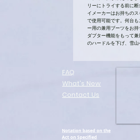
リーにトライする前に断
イメーカーはお持ちのス
で使用可能です。何台も
ー用の兼用ブーツをお持
ダプター機能をもって兼
のハードルを下げ、雪山
FAQ
What's New
Contact Us
Notation based on the
Act on Specified