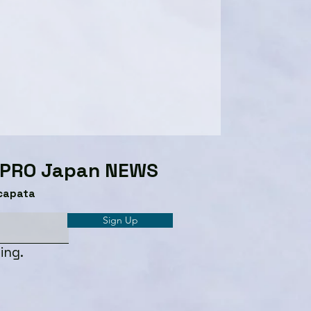
GPRO Japan NEWS​
capata
Sign Up
ing.