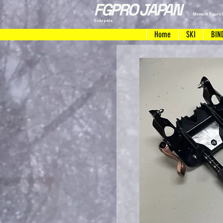
FGPRO JAPAN
Moment Fgpro 
Scarpata
Home
SKI
BIN