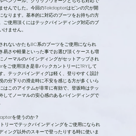
はアルペンソール、グリップウォークどちらも対応で
せんでした。今回のTekdapterはピンの穴が開
になります。基本的に対応のブーツをお持ちの方
。ご使用頂くにはテックバインディング対応のブ
いけません。
されないかたもBC系のブーツをご使用になられ
き易さや軽量といった事でお選び頂くケースも増
にノーマルのバインディングがセットアップされ
terをご使用頂き是非バックカントリーにTRYして
す。テックバインディグは軽く、登りやすく設計
視の分下りの滑走時に不安を感じる方が多くいら
にはこのアイテムが非常に有効で、登坂時はテッ
外してノーマルの安心感のあるバインディングで
。
apterを使うのか？
ントリーでテックバインディングをご使用になられ
ディング以外のスキーで登ったりする時に使いま