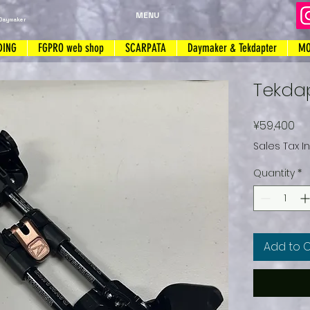
MENU
Daymaker
DING
FGPRO web shop
SCARPATA
Daymaker & Tekdapter
MO
Tekda
Pri
¥59,400
Sales Tax I
Quantity
*
Add to 