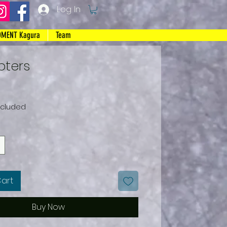
Log In
MENT Kagura
Team
pters
ce
ncluded
Cart
Buy Now