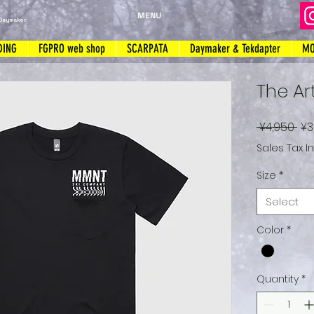
MENU
Daymaker
DING
FGPRO web shop
SCARPATA
Daymaker & Tekdapter
MO
The Ar
Re
 ¥4,950 
¥3
Pri
Sales Tax I
Size
*
Select
Color
*
Quantity
*