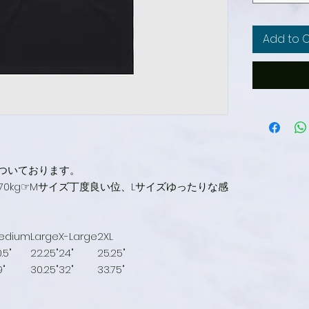
Add to 
ついております。
m70kg☞Mサイズ丁度良い位、Lサイズゆったりな感
edium
Large
X-Large
2XL
.5"
22.25"
24"
25.25"
9"
30.25"
32"
33.75"