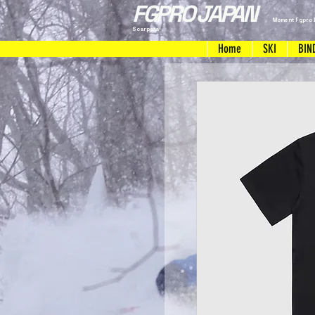
FGPRO JAPAN
Moment Fgpro 
Scarpata
Home
SKI
BIN