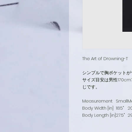
The Art of Drowning-T
シンプルで胸ポケットが
サイズ目安は男性170c
じです。
Measurement
Small
M
Body Width [in]
18.5"
20
Body Length [in]
27.5"
2