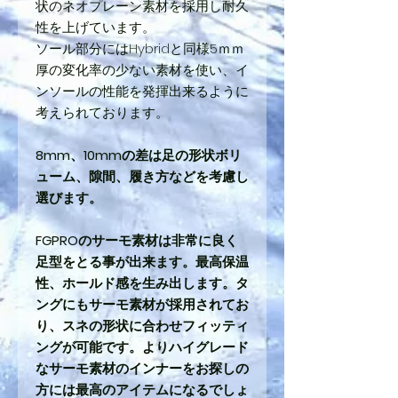
状のネオプレーン素材を採用し耐久
性を上げています。
ソール部分にはHybridと同様5ｍｍ
厚の変化率の少ない素材を使い、イ
ンソールの性能を発揮出来るように
考えられております。
8mm、10mmの差は足の形状ボリ
ューム、隙間、履き方などを考慮し
選びます。
FGPROのサーモ素材は非常に良く
足型をとる事が出来ます。最高保温
性、ホールド感を生み出します。タ
ングにもサーモ素材が採用されてお
り、スネの形状に合わせフィッティ
ングが可能です。
よりハイグレード
なサーモ素材のインナーをお探しの
方には最高のアイテムになるでしょ