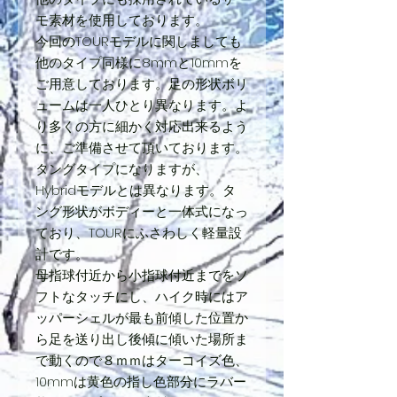
モ素材を使用しております。
今回のTOURモデルに関しましても
他のタイプ同様に8mmと10mmを
ご用意しております。足の形状ボリ
ュームは一人ひとり異なります。よ
り多くの方に細かく対応出来るよう
に、ご準備させて頂いております。
タングタイプになりますが、
Hybridモデルとは異なります。タ
ング形状がボディーと一体式になっ
ており、TOURにふさわしく軽量設
計です。
母指球付近から小指球付近までをソ
フトなタッチにし、ハイク時にはア
ッパーシェルが最も前傾した位置か
ら足を送り出し後傾に傾いた場所ま
で動くので８ｍｍはターコイズ色、
10mmは黄色の指し色部分にラバー