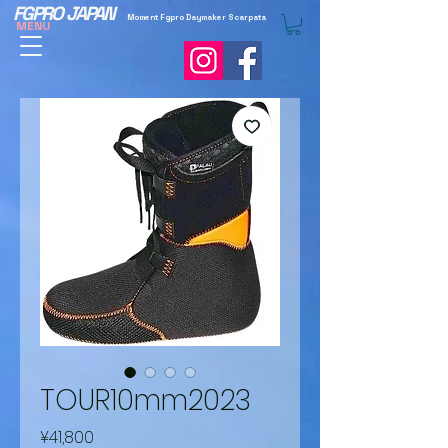
FGPRO JAPAN
Moment Fgpro Daymaker Scarpata
MENU
TOUR10mm2023
Price
¥41,800